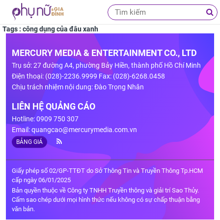
Tags : công dụng của đâu xanh
MERCURY MEDIA & ENTERTAINMENT CO., LTD
Trụ sở: 27 đường A4, phường Bảy Hiền, thành phố Hồ Chí Minh
Điện thoại: (028)-2236.9999 Fax: (028)-6268.0458
Chịu trách nhiệm nội dung: Đào Trọng Nhân
LIÊN HỆ QUẢNG CÁO
Hotline: 0909 750 307
Email:
quangcao@mercurymedia.com.vn
BẢNG GIÁ
Giấy phép số 02/GP-TTĐT do Sở Thông Tin và Truyền Thông Tp.HCM
cấp ngày 06/01/2025
Bản quyền thuộc về Công ty TNHH Truyền thông và giải trí Sao Thủy.
Cấm sao chép dưới mọi hình thức nếu không có sự chấp thuận bằng
văn bản.