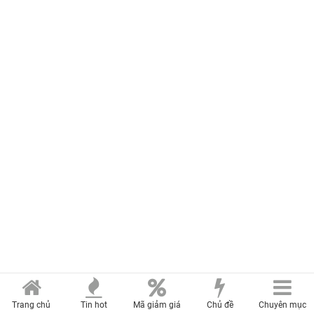
Trang chủ
Tin hot
Mã giảm giá
Chủ đề
Chuyên mục