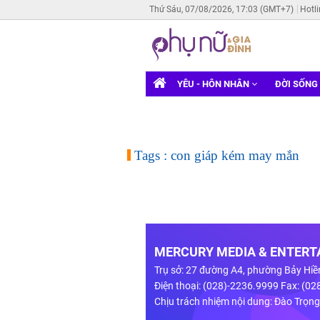
Thứ Sáu, 07/08/2026, 17:03 (GMT+7)
Hotl
YÊU - HÔN NHÂN
ĐỜI SỐNG
Tags : con giáp kém may mắn
MERCURY MEDIA & ENTERTA
Trụ sở: 27 đường A4, phường Bảy Hiề
Điện thoại: (028)-2236.9999 Fax: (0
Chịu trách nhiệm nội dung: Đào Trọn