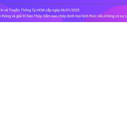
in và Truyền Thông Tp.HCM cấp ngày 06/01/2025
thông và giải trí Sao Thủy. Cấm sao chép dưới mọi hình thức nếu không có sự 