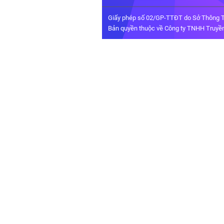
Giấy phép số 02/GP-TTĐT do Sở Thông T
Bản quyền thuộc về Công ty TNHH Truyền 