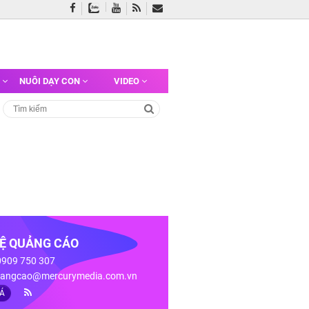
G
NUÔI DẠY CON
VIDEO
HỆ QUẢNG CÁO
 0909 750 307
angcao@mercurymedia.com.vn
IÁ