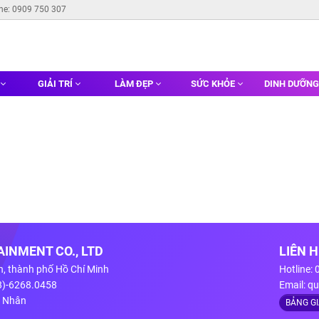
ine: 0909 750 307
GIẢI TRÍ
LÀM ĐẸP
SỨC KHỎE
DINH DƯỠN
INMENT CO., LTD
LIÊN 
n, thành phố Hồ Chí Minh
Hotline:
28)-6268.0458
Email:
qu
g Nhân
BẢNG G