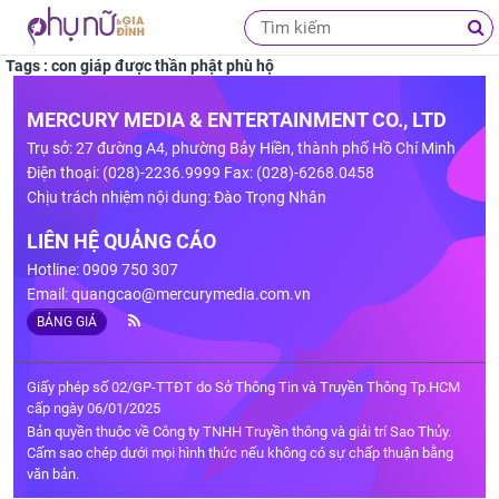
Tags : con giáp được thần phật phù hộ
MERCURY MEDIA & ENTERTAINMENT CO., LTD
Trụ sở: 27 đường A4, phường Bảy Hiền, thành phố Hồ Chí Minh
Điện thoại: (028)-2236.9999 Fax: (028)-6268.0458
Chịu trách nhiệm nội dung: Đào Trọng Nhân
LIÊN HỆ QUẢNG CÁO
Hotline: 0909 750 307
Email:
quangcao@mercurymedia.com.vn
BẢNG GIÁ
Giấy phép số 02/GP-TTĐT do Sở Thông Tin và Truyền Thông Tp.HCM
cấp ngày 06/01/2025
Bản quyền thuộc về Công ty TNHH Truyền thông và giải trí Sao Thủy.
Cấm sao chép dưới mọi hình thức nếu không có sự chấp thuận bằng
văn bản.