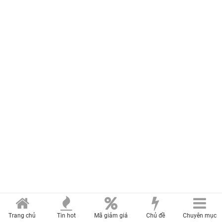
Trang chủ
Tin hot
Mã giảm giá
Chủ đề
Chuyên mục