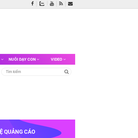
G
NUÔI DẠY CON
VIDEO
HỆ QUẢNG CÁO