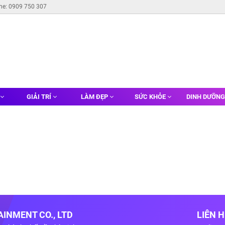
ine: 0909 750 307
GIẢI TRÍ
LÀM ĐẸP
SỨC KHỎE
DINH DƯỠN
INMENT CO., LTD
LIÊN 