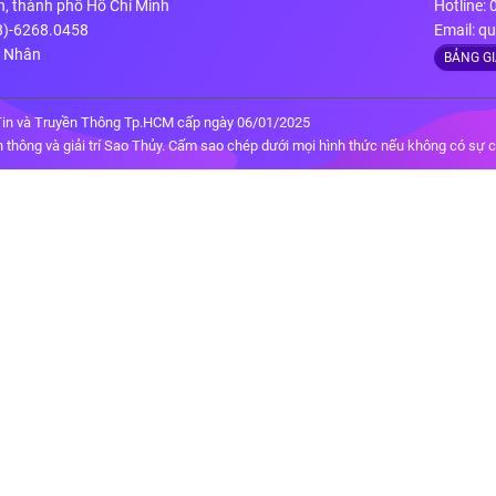
n, thành phố Hồ Chí Minh
Hotline:
28)-6268.0458
Email:
qu
g Nhân
BẢNG G
in và Truyền Thông Tp.HCM cấp ngày 06/01/2025
thông và giải trí Sao Thủy. Cấm sao chép dưới mọi hình thức nếu không có sự 