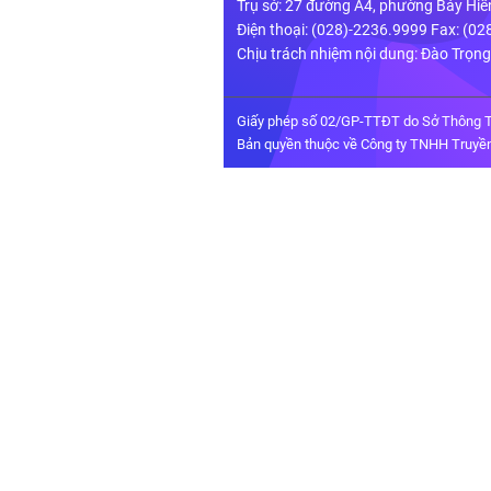
Trụ sở: 27 đường A4, phường Bảy Hiề
Điện thoại: (028)-2236.9999 Fax: (0
Chịu trách nhiệm nội dung: Đào Trọn
Giấy phép số 02/GP-TTĐT do Sở Thông T
Bản quyền thuộc về Công ty TNHH Truyền 