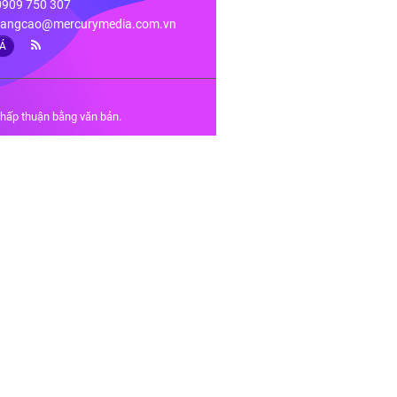
 0909 750 307
angcao@mercurymedia.com.vn
IÁ
chấp thuận bằng văn bản.