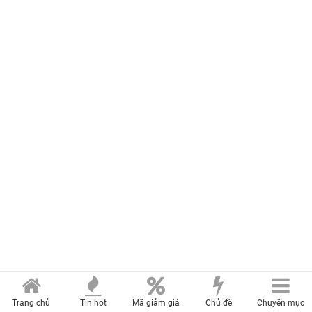
Trang chủ
Tin hot
Mã giảm giá
Chủ đề
Chuyên mục