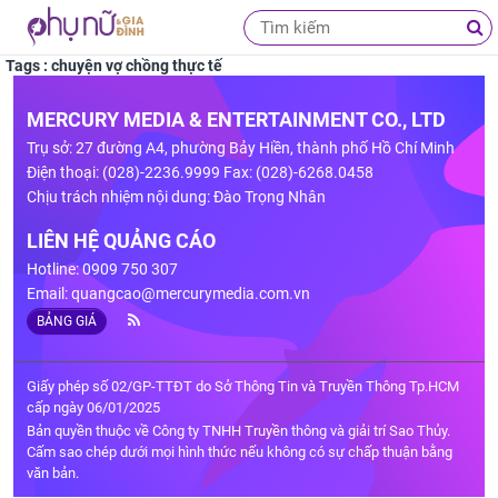
Tags : chuyện vợ chồng thực tế
MERCURY MEDIA & ENTERTAINMENT CO., LTD
Trụ sở: 27 đường A4, phường Bảy Hiền, thành phố Hồ Chí Minh
Điện thoại: (028)-2236.9999 Fax: (028)-6268.0458
Chịu trách nhiệm nội dung: Đào Trọng Nhân
LIÊN HỆ QUẢNG CÁO
Hotline: 0909 750 307
Email:
quangcao@mercurymedia.com.vn
BẢNG GIÁ
Giấy phép số 02/GP-TTĐT do Sở Thông Tin và Truyền Thông Tp.HCM
cấp ngày 06/01/2025
Bản quyền thuộc về Công ty TNHH Truyền thông và giải trí Sao Thủy.
Cấm sao chép dưới mọi hình thức nếu không có sự chấp thuận bằng
văn bản.