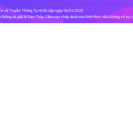
in và Truyền Thông Tp.HCM cấp ngày 06/01/2025
thông và giải trí Sao Thủy. Cấm sao chép dưới mọi hình thức nếu không có sự 