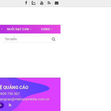
G
NUÔI DẠY CON
VIDEO
HỆ QUẢNG CÁO
 0909 750 307
angcao@mercurymedia.com.vn
IÁ