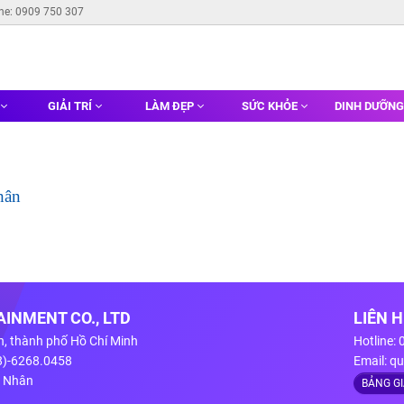
ine: 0909 750 307
GIẢI TRÍ
LÀM ĐẸP
SỨC KHỎE
DINH DƯỠN
hân
INMENT CO., LTD
LIÊN 
n, thành phố Hồ Chí Minh
Hotline:
28)-6268.0458
Email:
qu
g Nhân
BẢNG G