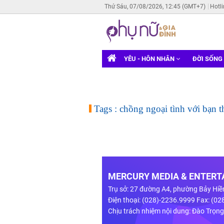
Thứ Sáu, 07/08/2026, 12:45 (GMT+7)
Hotl
YÊU - HÔN NHÂN
ĐỜI SỐNG
Tags : chồng ngoại tình với bạn t
MERCURY MEDIA & ENTERTA
Trụ sở: 27 đường A4, phường Bảy Hiề
Điện thoại: (028)-2236.9999 Fax: (0
Chịu trách nhiệm nội dung: Đào Trọn