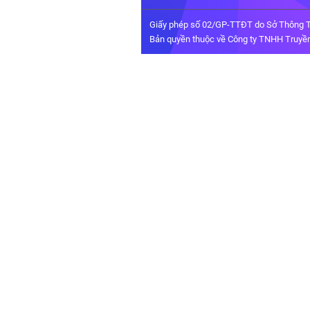
Giấy phép số 02/GP-TTĐT do Sở Thông T
Bản quyền thuộc về Công ty TNHH Truyền 