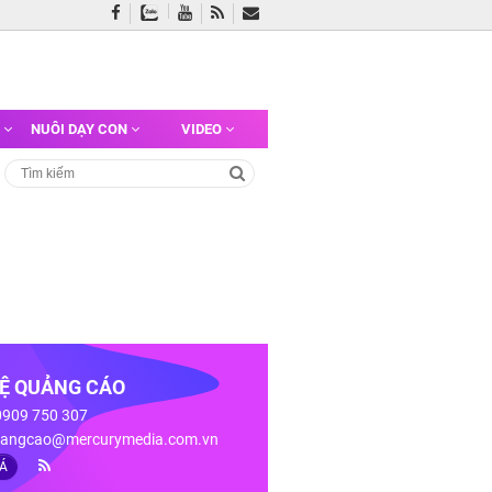
G
NUÔI DẠY CON
VIDEO
HỆ QUẢNG CÁO
 0909 750 307
angcao@mercurymedia.com.vn
IÁ