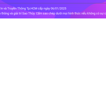
in và Truyền Thông Tp.HCM cấp ngày 06/01/2025
thông và giải trí Sao Thủy. Cấm sao chép dưới mọi hình thức nếu không có sự 