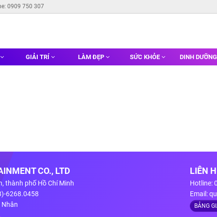
ne: 0909 750 307
GIẢI TRÍ
LÀM ĐẸP
SỨC KHỎE
DINH DƯỠN
INMENT CO., LTD
LIÊN 
n, thành phố Hồ Chí Minh
Hotline:
28)-6268.0458
Email:
qu
g Nhân
BẢNG G