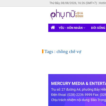
Thứ Bảy, 08/08/2026, 16:26 (GMT+7)
Hotli
YÊU - HÔN NHÂN
ĐỜI SỐNG
Tags : chồng chê vợ
MERCURY MEDIA & ENTERTA
Trụ sở: 27 đường A4, phường Bảy Hiề
Điện thoại: (028)-2236.9999 Fax: (0
Chịu trách nhiệm nội dung: Đào Trọn