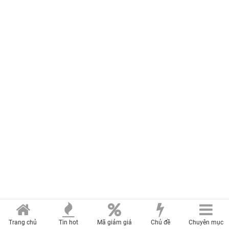
Trang chủ
Tin hot
Mã giảm giá
Chủ đề
Chuyên mục