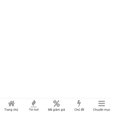
Trang chủ
Tin hot
Mã giảm giá
Chủ đề
Chuyên mục