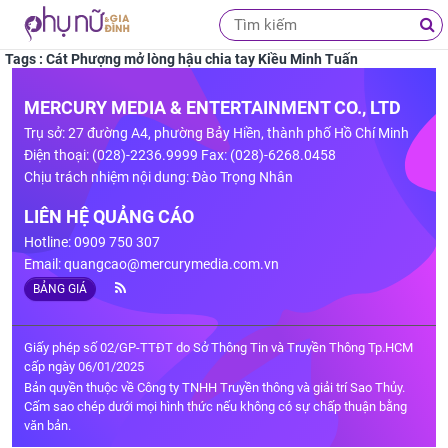
Tags : Cát Phượng mở lòng hậu chia tay Kiều Minh Tuấn
MERCURY MEDIA & ENTERTAINMENT CO., LTD
Trụ sở: 27 đường A4, phường Bảy Hiền, thành phố Hồ Chí Minh
Điện thoại: (028)-2236.9999 Fax: (028)-6268.0458
Chịu trách nhiệm nội dung: Đào Trọng Nhân
LIÊN HỆ QUẢNG CÁO
Hotline: 0909 750 307
Email:
quangcao@mercurymedia.com.vn
BẢNG GIÁ
Giấy phép số 02/GP-TTĐT do Sở Thông Tin và Truyền Thông Tp.HCM
cấp ngày 06/01/2025
Bản quyền thuộc về Công ty TNHH Truyền thông và giải trí Sao Thủy.
Cấm sao chép dưới mọi hình thức nếu không có sự chấp thuận bằng
văn bản.