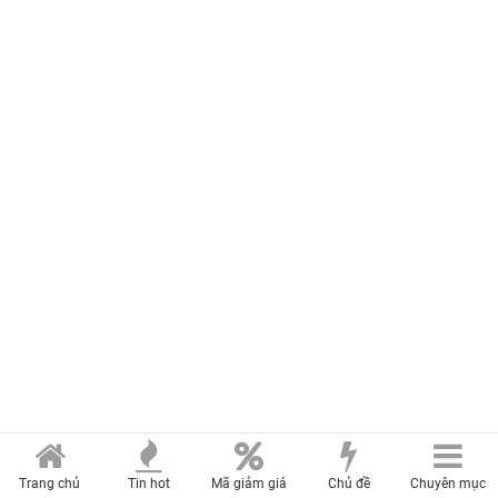
Trang chủ
Tin hot
Mã giảm giá
Chủ đề
Chuyên mục