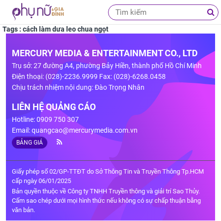
Tags : cách làm dưa leo chua ngọt
MERCURY MEDIA & ENTERTAINMENT CO., LTD
Trụ sở: 27 đường A4, phường Bảy Hiền, thành phố Hồ Chí Minh
Điện thoại: (028)-2236.9999 Fax: (028)-6268.0458
Chịu trách nhiệm nội dung: Đào Trọng Nhân
LIÊN HỆ QUẢNG CÁO
Hotline: 0909 750 307
Email:
quangcao@mercurymedia.com.vn
BẢNG GIÁ
Giấy phép số 02/GP-TTĐT do Sở Thông Tin và Truyền Thông Tp.HCM
cấp ngày 06/01/2025
Bản quyền thuộc về Công ty TNHH Truyền thông và giải trí Sao Thủy.
Cấm sao chép dưới mọi hình thức nếu không có sự chấp thuận bằng
văn bản.