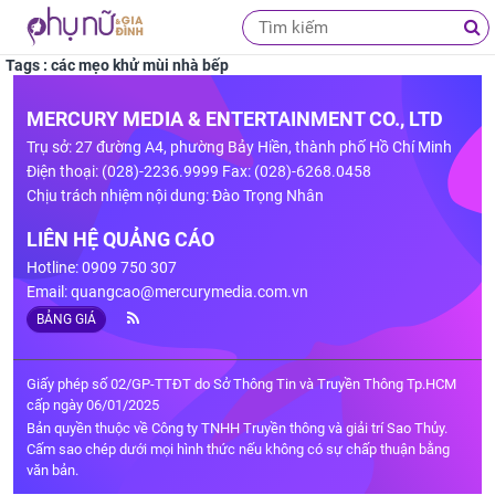
Tags : các mẹo khử mùi nhà bếp
MERCURY MEDIA & ENTERTAINMENT CO., LTD
Trụ sở: 27 đường A4, phường Bảy Hiền, thành phố Hồ Chí Minh
Điện thoại: (028)-2236.9999 Fax: (028)-6268.0458
Chịu trách nhiệm nội dung: Đào Trọng Nhân
LIÊN HỆ QUẢNG CÁO
Hotline: 0909 750 307
Email:
quangcao@mercurymedia.com.vn
BẢNG GIÁ
Giấy phép số 02/GP-TTĐT do Sở Thông Tin và Truyền Thông Tp.HCM
cấp ngày 06/01/2025
Bản quyền thuộc về Công ty TNHH Truyền thông và giải trí Sao Thủy.
Cấm sao chép dưới mọi hình thức nếu không có sự chấp thuận bằng
văn bản.