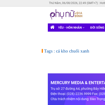
Thứ Năm, 06/08/2026, 22:49 (GMT+7)
Hot
YÊU - HÔN NHÂN
ĐỜI SỐNG
Tags : cá kho chuối xanh
MERCURY MEDIA & ENTERTA
Trụ sở: 27 đường A4, phường Bảy Hiề
Điện thoại: (028)-2236.9999 Fax: (0
Chịu trách nhiệm nội dung: Đào Trọn