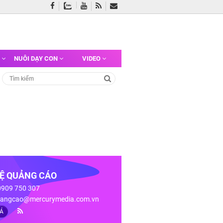
G
NUÔI DẠY CON
VIDEO
HỆ QUẢNG CÁO
 0909 750 307
angcao@mercurymedia.com.vn
IÁ