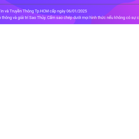
in và Truyền Thông Tp.HCM cấp ngày 06/01/2025
thông và giải trí Sao Thủy. Cấm sao chép dưới mọi hình thức nếu không có sự 