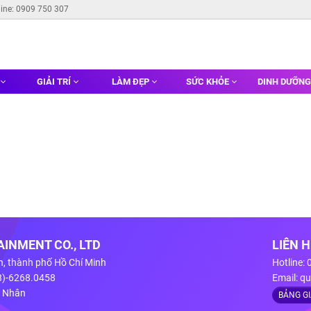
line: 0909 750 307
GIẢI TRÍ
LÀM ĐẸP
SỨC KHỎE
DINH DƯỠN
INMENT CO., LTD
LIÊN 
n, thành phố Hồ Chí Minh
Hotline:
28)-6268.0458
Email:
qu
g Nhân
BẢNG G