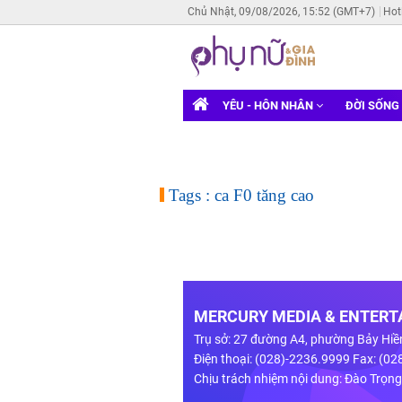
Chủ Nhật, 09/08/2026, 15:52 (GMT+7)
Hot
YÊU - HÔN NHÂN
ĐỜI SỐNG
Tags : ca F0 tăng cao
MERCURY MEDIA & ENTERTA
Trụ sở: 27 đường A4, phường Bảy Hiề
Điện thoại: (028)-2236.9999 Fax: (0
Chịu trách nhiệm nội dung: Đào Trọn