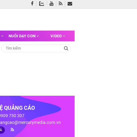
G
NUÔI DẠY CON
VIDEO
HỆ QUẢNG CÁO
 0909 750 307
angcao@mercurymedia.com.vn
IÁ