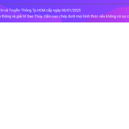
in và Truyền Thông Tp.HCM cấp ngày 06/01/2025
thông và giải trí Sao Thủy. Cấm sao chép dưới mọi hình thức nếu không có sự 