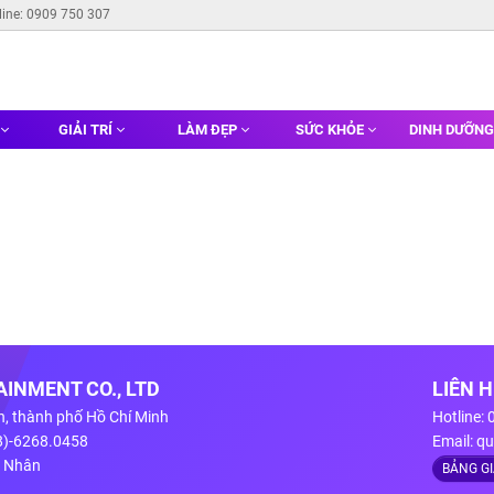
line: 0909 750 307
GIẢI TRÍ
LÀM ĐẸP
SỨC KHỎE
DINH DƯỠN
INMENT CO., LTD
LIÊN 
n, thành phố Hồ Chí Minh
Hotline:
28)-6268.0458
Email:
qu
g Nhân
BẢNG G