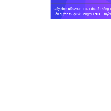
Giấy phép số 02/GP-TTĐT do Sở Thông T
Bản quyền thuộc về Công ty TNHH Truyền 