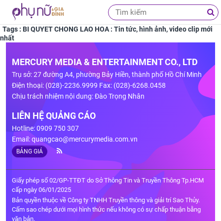
Tags : BI QUYET CHONG LAO HOA : Tin tức, hình ảnh, video clip mới
nhất
MERCURY MEDIA & ENTERTAINMENT CO., LTD
Trụ sở: 27 đường A4, phường Bảy Hiền, thành phố Hồ Chí Minh
Điện thoại: (028)-2236.9999 Fax: (028)-6268.0458
Chịu trách nhiệm nội dung: Đào Trọng Nhân
LIÊN HỆ QUẢNG CÁO
Hotline: 0909 750 307
Email:
quangcao@mercurymedia.com.vn
BẢNG GIÁ
Giấy phép số 02/GP-TTĐT do Sở Thông Tin và Truyền Thông Tp.HCM
cấp ngày 06/01/2025
Bản quyền thuộc về Công ty TNHH Truyền thông và giải trí Sao Thủy.
Cấm sao chép dưới mọi hình thức nếu không có sự chấp thuận bằng
văn bản.