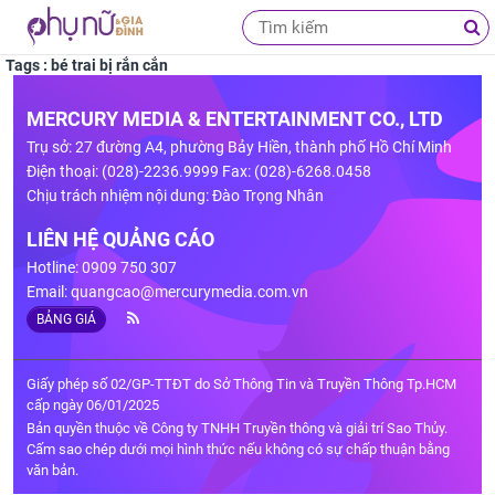
Tags : bé trai bị rắn cắn
MERCURY MEDIA & ENTERTAINMENT CO., LTD
Trụ sở: 27 đường A4, phường Bảy Hiền, thành phố Hồ Chí Minh
Điện thoại: (028)-2236.9999 Fax: (028)-6268.0458
Chịu trách nhiệm nội dung: Đào Trọng Nhân
LIÊN HỆ QUẢNG CÁO
Hotline: 0909 750 307
Email:
quangcao@mercurymedia.com.vn
BẢNG GIÁ
Giấy phép số 02/GP-TTĐT do Sở Thông Tin và Truyền Thông Tp.HCM
cấp ngày 06/01/2025
Bản quyền thuộc về Công ty TNHH Truyền thông và giải trí Sao Thủy.
Cấm sao chép dưới mọi hình thức nếu không có sự chấp thuận bằng
văn bản.