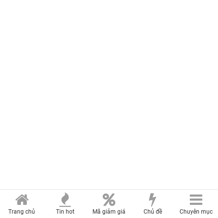
Trang chủ
Tin hot
Mã giảm giá
Chủ đề
Chuyên mục