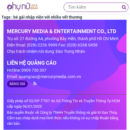
Tags : bé gái nhập viện với nhiều vết thương
MERCURY MEDIA & ENTERTAINMENT CO., LTD
Trụ sở: 27 đường A4, phường Bảy Hiền, thành phố Hồ Chí Minh
Điện thoại: (028)-2236.9999 Fax: (028)-6268.0458
Chịu trách nhiệm nội dung: Đào Trọng Nhân
LIÊN HỆ QUẢNG CÁO
Hotline: 0909 750 307
Email:
quangcao@mercurymedia.com.vn
BẢNG GIÁ
Giấy phép số 02/GP-TTĐT do Sở Thông Tin và Truyền Thông Tp.HCM
cấp ngày 06/01/2025
Bản quyền thuộc về Công ty TNHH Truyền thông và giải trí Sao Thủy.
Cấm sao chép dưới mọi hình thức nếu không có sự chấp thuận bằng
văn bản.