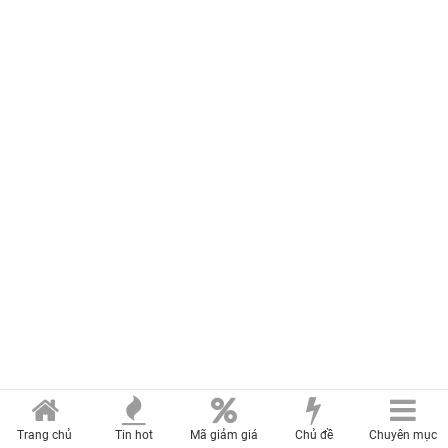
Trang chủ
Tin hot
Mã giảm giá
Chủ đề
Chuyên mục