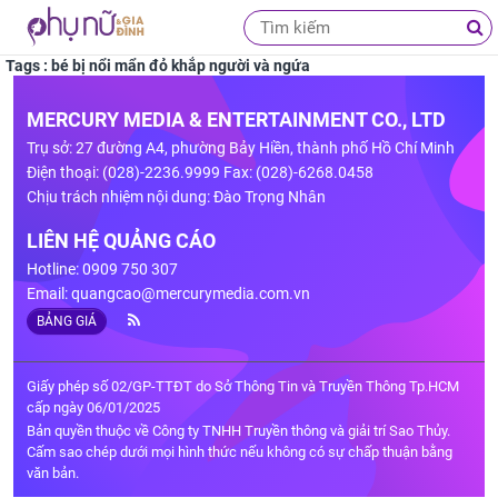
Tags : bé bị nổi mẩn đỏ khắp người và ngứa
MERCURY MEDIA & ENTERTAINMENT CO., LTD
Trụ sở: 27 đường A4, phường Bảy Hiền, thành phố Hồ Chí Minh
Điện thoại: (028)-2236.9999 Fax: (028)-6268.0458
Chịu trách nhiệm nội dung: Đào Trọng Nhân
LIÊN HỆ QUẢNG CÁO
Hotline: 0909 750 307
Email:
quangcao@mercurymedia.com.vn
BẢNG GIÁ
Giấy phép số 02/GP-TTĐT do Sở Thông Tin và Truyền Thông Tp.HCM
cấp ngày 06/01/2025
Bản quyền thuộc về Công ty TNHH Truyền thông và giải trí Sao Thủy.
Cấm sao chép dưới mọi hình thức nếu không có sự chấp thuận bằng
văn bản.