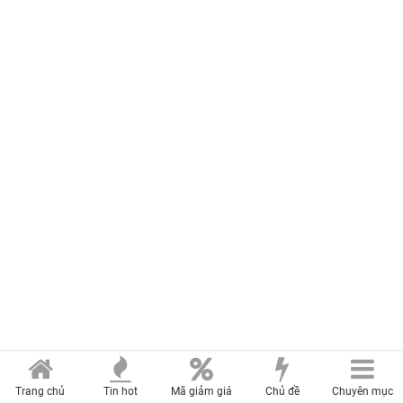
Trang chủ
Tin hot
Mã giảm giá
Chủ đề
Chuyên mục