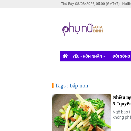
Thứ Bảy, 08/08/2026, 05:00 (GMT+7)
Hotli
YÊU - HÔN NHÂN
ĐỜI SỐNG
Tags : bắp non
Nhiều ng
5 "quyền
Ngô bao t
không phải