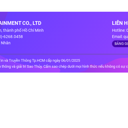
INMENT CO., LTD
LIÊN 
n, thành phố Hồ Chí Minh
Hotline:
28)-6268.0458
Email:
qu
g Nhân
BẢNG G
in và Truyền Thông Tp.HCM cấp ngày 06/01/2025
thông và giải trí Sao Thủy. Cấm sao chép dưới mọi hình thức nếu không có sự 