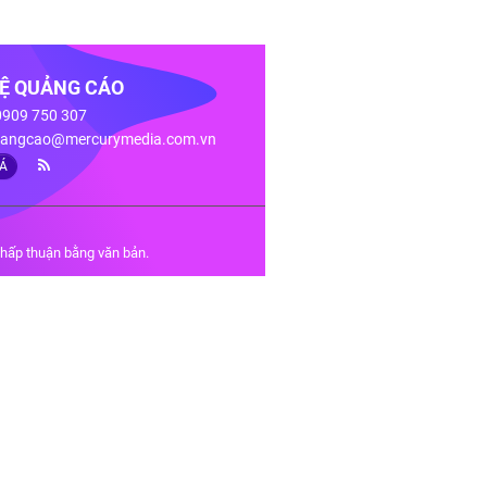
HỆ QUẢNG CÁO
 0909 750 307
angcao@mercurymedia.com.vn
IÁ
chấp thuận bằng văn bản.