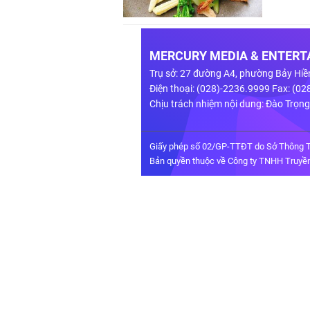
MERCURY MEDIA & ENTERTA
Trụ sở: 27 đường A4, phường Bảy Hiề
Điện thoại: (028)-2236.9999 Fax: (0
Chịu trách nhiệm nội dung: Đào Trọn
Giấy phép số 02/GP-TTĐT do Sở Thông T
Bản quyền thuộc về Công ty TNHH Truyền 