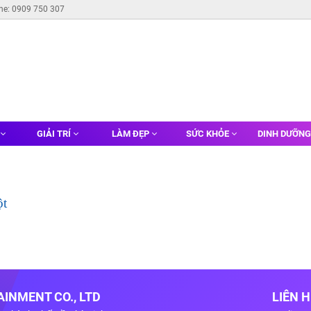
ine: 0909 750 307
GIẢI TRÍ
LÀM ĐẸP
SỨC KHỎE
DINH DƯỠN
ột
INMENT CO., LTD
LIÊN 