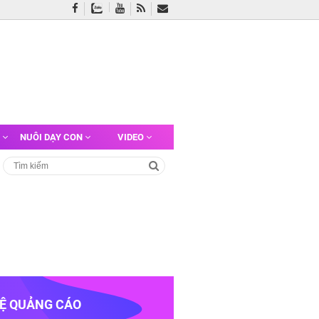
G
NUÔI DẠY CON
VIDEO
HỆ QUẢNG CÁO