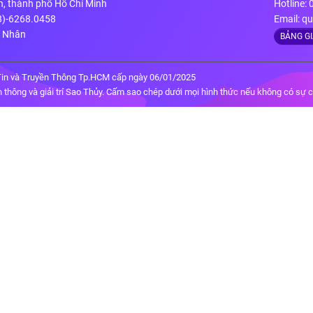
n, thành phố Hồ Chí Minh
Hotline:
28)-6268.0458
Email:
qu
g Nhân
BẢNG G
in và Truyền Thông Tp.HCM cấp ngày 06/01/2025
thông và giải trí Sao Thủy. Cấm sao chép dưới mọi hình thức nếu không có sự 