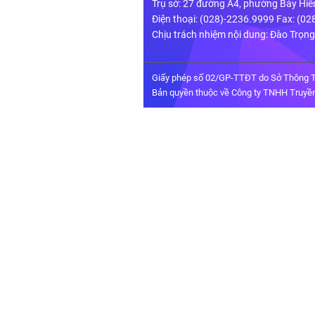
Trụ sở: 27 đường A4, phường Bảy Hiề
Điện thoại: (028)-2236.9999 Fax: (0
Chịu trách nhiệm nội dung: Đào Trọn
Giấy phép số 02/GP-TTĐT do Sở Thông T
Bản quyền thuộc về Công ty TNHH Truyền 