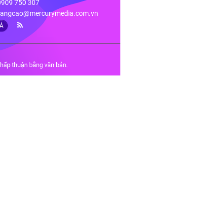
 0909 750 307
angcao@mercurymedia.com.vn
IÁ
chấp thuận bằng văn bản.