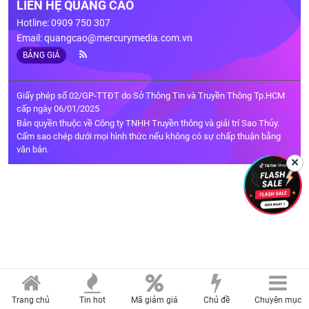
LIÊN HỆ QUẢNG CÁO
Hotline: 0909 750 307
Email:
quangcao@mercurymedia.com.vn
BẢNG GIÁ
Giấy phép số 02/GP-TTĐT do Sở Thông Tin và Truyền Thông Tp.HCM
cấp ngày 06/01/2025
Bản quyền thuộc về Công ty TNHH Truyền thông và giải trí Sao Thủy.
Cấm sao chép dưới mọi hình thức nếu không có sự chấp thuận bằng
văn bản.
✕
Trang chủ
Tin hot
Mã giảm giá
Chủ đề
Chuyên mục