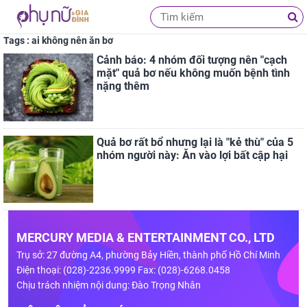
Tags : ai không nên ăn bơ
Cảnh báo: 4 nhóm đối tượng nên "cạch
mặt" quả bơ nếu không muốn bệnh tình
nặng thêm
Quả bơ rất bổ nhưng lại là "kẻ thù" của 5
nhóm người này: Ăn vào lợi bất cập hại
MERCURY MEDIA & ENTERTAINMENT CO., LTD
Trụ sở: 27 đường A4, phường Bảy Hiền, thành phố Hồ Chí Minh
Điện thoại: (028)-2236.9999 Fax: (028)-6268.0458
Chịu trách nhiệm nội dung: Đào Trọng Nhân