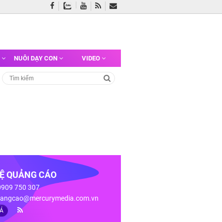
G
NUÔI DẠY CON
VIDEO
HỆ QUẢNG CÁO
 0909 750 307
angcao@mercurymedia.com.vn
IÁ