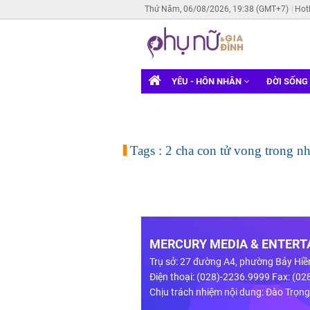
Thứ Năm, 06/08/2026, 19:38 (GMT+7)
Hot
YÊU - HÔN NHÂN
ĐỜI SỐNG
Tags : 2 cha con tử vong trong n
MERCURY MEDIA & ENTERTA
Trụ sở: 27 đường A4, phường Bảy Hiề
Điện thoại: (028)-2236.9999 Fax: (0
Chịu trách nhiệm nội dung: Đào Trọn