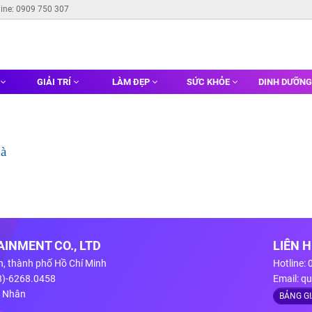
line: 0909 750 307
GIẢI TRÍ
LÀM ĐẸP
SỨC KHỎE
DINH DƯỠN
hà
INMENT CO., LTD
LIÊN 
n, thành phố Hồ Chí Minh
Hotline:
28)-6268.0458
Email:
qu
g Nhân
BẢNG G