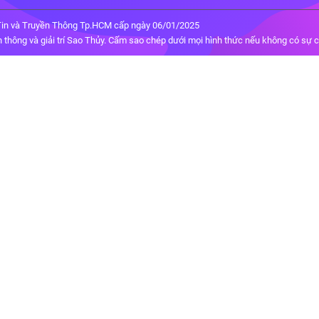
in và Truyền Thông Tp.HCM cấp ngày 06/01/2025
thông và giải trí Sao Thủy. Cấm sao chép dưới mọi hình thức nếu không có sự 