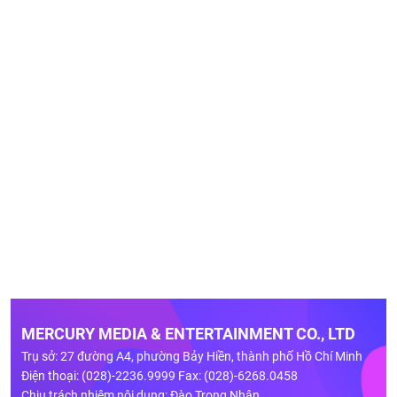
MERCURY MEDIA & ENTERTAINMENT CO., LTD
Trụ sở: 27 đường A4, phường Bảy Hiền, thành phố Hồ Chí Minh
Điện thoại: (028)-2236.9999 Fax: (028)-6268.0458
Chịu trách nhiệm nội dung: Đào Trọng Nhân