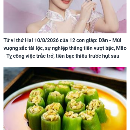
Tử vi thứ Hai 10/8/2026 của 12 con giáp: Dần - Mùi
vượng sắc tài lộc, sự nghiệp thăng tiến vượt bậc, Mão
- Tỵ công việc trắc trở, tiền bạc thiếu trước hụt sau