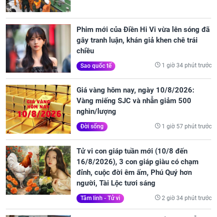
Phim mới của Điền Hi Vi vừa lên sóng đã
gây tranh luận, khán giả khen chê trái
chiều
1 giờ 34 phút trước
Sao quốc tế
Giá vàng hôm nay, ngày 10/8/2026:
Vàng miếng SJC và nhẫn giảm 500
nghìn/lượng
1 giờ 57 phút trước
Đời sống
Tử vi con giáp tuần mới (10/8 đến
16/8/2026), 3 con giáp giàu có chạm
đỉnh, cuộc đời êm ấm, Phú Quý hơn
người, Tài Lộc tươi sáng
2 giờ 34 phút trước
Tâm linh - Tử vi