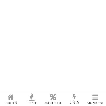
Trang chủ
Tin hot
Mã giảm giá
Chủ đề
Chuyên mục