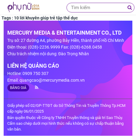
Tags : 10 lời khuyên giúp trẻ tập thể dục
MERCURY MEDIA & ENTERTAINMENT CO., LTD
Trụ sở: 27 đường A4, phường Bảy Hiền, thành phố Hồ Chí Minh
Điện thoại: (028)-2236.9999 Fax: (028)-6268.0458
Chịu trách nhiệm nội dung: Đào Trọng Nhân
LIÊN HỆ QUẢNG CÁO
Hotline: 0909 750 307
Email:
quangcao@mercurymedia.com.vn
BẢNG GIÁ
Giấy phép số 02/GP-TTĐT do Sở Thông Tin và Truyền Thông Tp.HCM
cấp ngày 06/01/2025
Bản quyền thuộc về Công ty TNHH Truyền thông và giải trí Sao Thủy.
Cấm sao chép dưới mọi hình thức nếu không có sự chấp thuận bằng
văn bản.