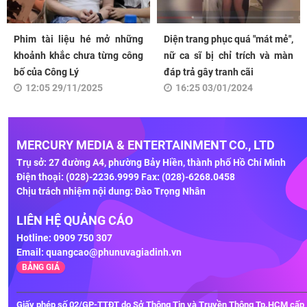
Phim tài liệu hé mở những
Diện trang phục quá "mát mẻ",
khoảnh khắc chưa từng công
nữ ca sĩ bị chỉ trích và màn
bố của Công Lý
đáp trả gây tranh cãi
12:05 29/11/2025
16:25 03/01/2024
MERCURY MEDIA & ENTERTAINMENT CO., LTD
Trụ sở: 27 đường A4, phường Bảy Hiền, thành phố Hồ Chí Minh
Điện thoại: (028)-2236.9999 Fax: (028)-6268.0458
Chịu trách nhiệm nội dung: Đào Trọng Nhân
LIÊN HỆ QUẢNG CÁO
Hotline: 0909 750 307
Email:
quangcao@phunuvagiadinh.vn
BẢNG GIÁ
Giấy phép số 02/GP-TTĐT do Sở Thông Tin và Truyền Thông Tp.HCM cấp