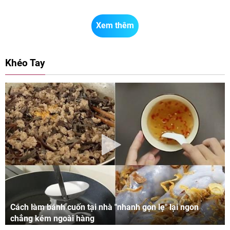
Xem thêm
Khéo Tay
Cách làm bánh cuốn tại nhà "nhanh gọn lẹ" lại ngon
chẳng kém ngoài hàng