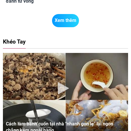
đánh tử vong
Xem thêm
Khéo Tay
Cách làm bánh cuốn tại nhà "nhanh gọn lẹ" lại ngon
chẳng kém ngoài hàng