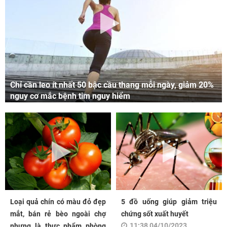
Chỉ cần leo ít nhất 50 bậc cầu thang mỗi ngày, giảm 20%
nguy cơ mắc bệnh tim nguy hiểm
Loại quả chín có màu đỏ đẹp
5 đồ uống giúp giảm triệu
mắt, bán rẻ bèo ngoài chợ
chứng sốt xuất huyết
11:38 04/10/2023
nhưng là thực phẩm phòng