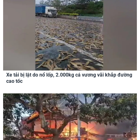
Xe tải bị lật do nổ lốp, 2.000kg cá vương vãi khắp đường
cao tốc