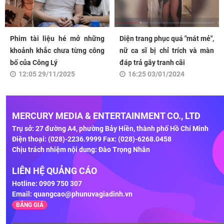
Phim tài liệu hé mở những
Diện trang phục quá "mát mẻ",
khoảnh khắc chưa từng công
nữ ca sĩ bị chỉ trích và màn
bố của Công Lý
đáp trả gây tranh cãi
12:05 29/11/2025
16:25 03/01/2024
MERCURY MEDIA & ENTERTAINMENT CO., LTD
Trụ sở: 27 đường A4, phường Bảy Hiền, thành phố Hồ Chí Minh
Điện thoại: (028)-2236.9999 Fax: (028)-6268.0458
Chịu trách nhiệm nội dung: Đào Trọng Nhân
LIÊN HỆ QUẢNG CÁO
Hotline: 0909 750 307
Email:
quangcao@phunuvagiadinh.vn
BẢNG GIÁ