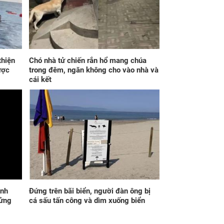
từ ngày mai, thứ
Qua đêm nay, 3 con
 7/8/2026, 3 con
giáp chuẩn bị nghênh
p 'số hưởng' sau
đón hỷ sự, tài vận
g việc 'xuôi chèo
hanh thông, lên hương
 mái', tiền tài 'thu
hóa Rồng hóa
như nước', tình
Phượng, gom hết may
ên viên mãn
mắn về nhà
thiện
Chó nhà tử chiến rắn hổ mang chúa
ược
trong đêm, ngăn không cho vào nhà và
cái kết
ng số độc đắc vào
Từ ngày 8/8 đến
gày liên tiếp (6 và
18/8/2026, 3 con
), 3 con giáp vạn
giáp được trời ban
hanh thông, giàu
VẬN MAY HIẾM CÓ,
g vô đối, sự
tiền bạc tự động kéo
ảnh
Đứng trên bãi biển, người đàn ông bị
iệp thăng tiến
về, Thần May Mắn
hửng
cá sấu tấn công và dìm xuống biển
t bậc, nhà lầu xe
lâm môn
 chờ sẵn