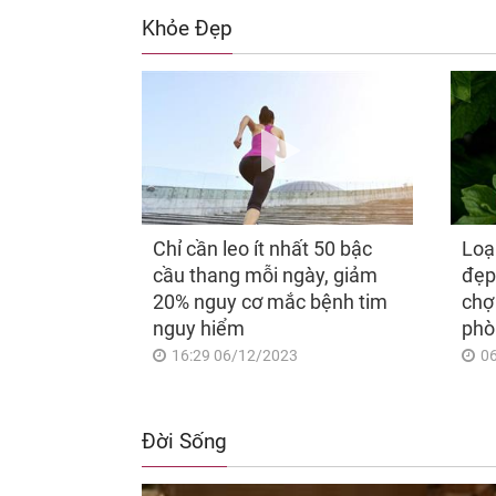
Khỏe Đẹp
Chỉ cần leo ít nhất 50 bậc
Loạ
cầu thang mỗi ngày, giảm
đẹp
20% nguy cơ mắc bệnh tim
chợ
nguy hiểm
phò
16:29 06/12/2023
0
Đời Sống