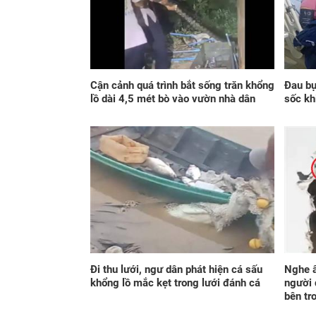
Cận cảnh quá trình bắt sống trăn khổng
Đau bụ
lồ dài 4,5 mét bò vào vườn nhà dân
sốc kh
Đi thu lưới, ngư dân phát hiện cá sấu
Nghe â
khổng lồ mắc kẹt trong lưới đánh cá
người 
bên tr