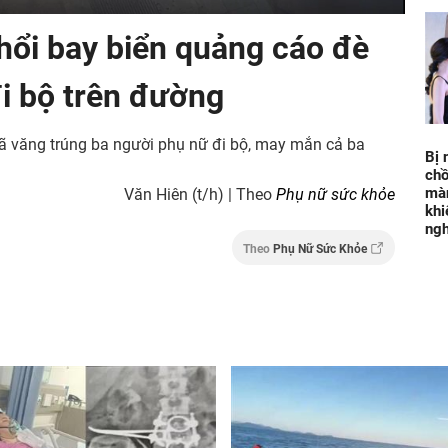
hổi bay biển quảng cáo đè
đi bộ trên đường
đã văng trúng ba người phụ nữ đi bộ, may mắn cả ba
Bị 
chồ
màn
Văn Hiên (t/h) | Theo
Phụ nữ sức khỏe
khi
ng
Theo
Phụ Nữ Sức Khỏe