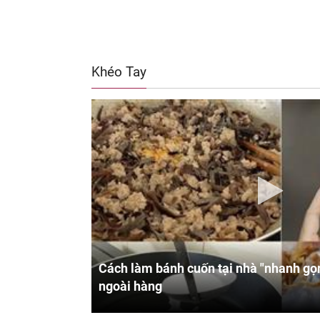
Khéo Tay
Cách làm bánh cuốn tại nhà "nhanh gọn
ngoài hàng