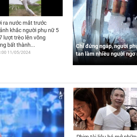
i ra nước mắt trước
ảnh khắc người phụ nữ 5
7 lượt trèo lên võng
ng bất thành...
Chỉ đứng ngáp, người phụ
8:00 11/05/2024
tan làm nhiều người ngơ 
Phim tài liệu hé mở nhữn