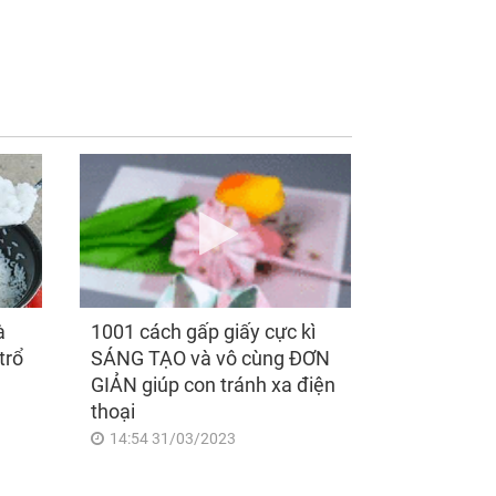
g 3 con giáp làm
Thần Tài trao vàng
 thắng đó, sự
gửi lộc sau ngày
iệp thăng tiến
6/8/2026, 3 con giáp
ng ngừng, vét
sự nghiệp phất cao,
h tiền của thiên hạ
thu nhập tăng lên
ng những ngày
đáng kể, cuộc sống
i tháng 6 âm lịch
giàu sang sung túc
à
1001 cách gấp giấy cực kì
trổ
SÁNG TẠO và vô cùng ĐƠN
GIẢN giúp con tránh xa điện
thoại
14:54 31/03/2023