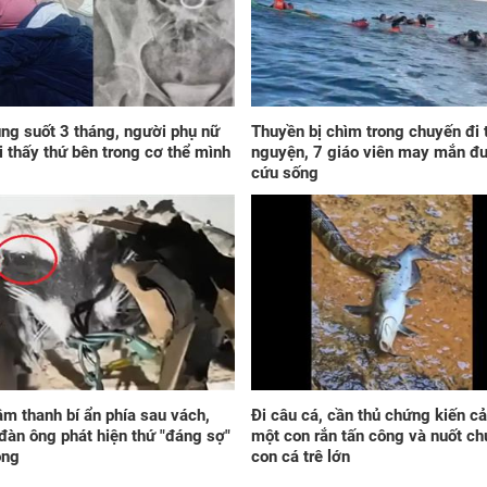
Kể 
Sáu
giá
côn
mát
về 
duy
ng suốt 3 tháng, người phụ nữ
Thuyền bị chìm trong chuyến đi 
i thấy thứ bên trong cơ thể mình
nguyện, 7 giáo viên may mắn đ
cứu sống
Trú
2 n
8/8
sự 
san
m thanh bí ẩn phía sau vách,
Đi câu cá, cần thủ chứng kiến c
ngh
đàn ông phát hiện thứ "đáng sợ"
một con rắn tấn công và nuốt c
vượ
ong
con cá trê lớn
đẹp