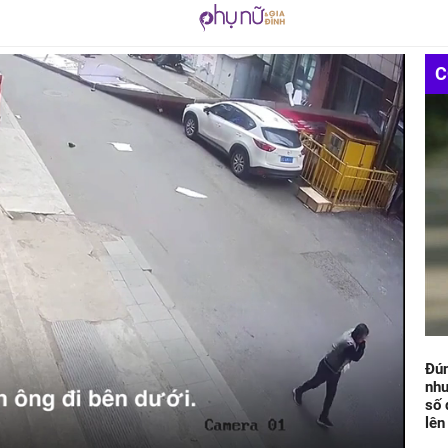
C
Đún
như
số 
lên