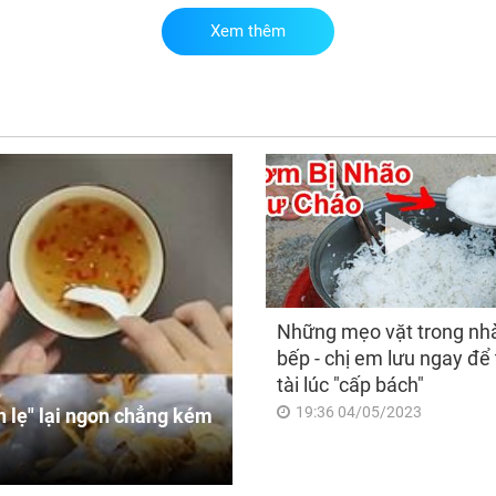
Xem thêm
Mừn
đâu
ngh
khô
sạc
tro
cuố
Những mẹo vặt trong nh
bếp - chị em lưu ngay để 
tài lúc "cấp bách"
19:36 04/05/2023
 lẹ" lại ngon chẳng kém