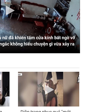
 nữ đã khiến tấm cửa kính bất ngờ vỡ
ngác không hiểu chuyện gì vừa xảy ra
g
Diện trang phục quá "mát