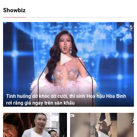
08:00 11/05/2024
09:06 03/05/2024
Showbiz
Tình huống dở khóc dở cười, thí sinh Hoa hậu Hòa Bình
rơi răng giả ngay trên sân khấu