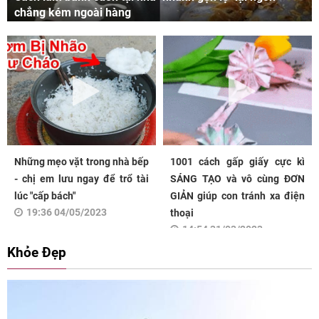
chẳng kém ngoài hàng
Những mẹo vặt trong nhà bếp
1001 cách gấp giấy cực kì
- chị em lưu ngay để trổ tài
SÁNG TẠO và vô cùng ĐƠN
lúc "cấp bách"
GIẢN giúp con tránh xa điện
19:36 04/05/2023
thoại
14:54 31/03/2023
Khỏe Đẹp