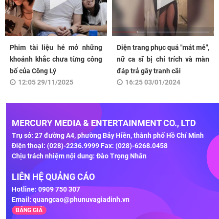
Phim tài liệu hé mở những
Diện trang phục quá "mát mẻ",
khoảnh khắc chưa từng công
nữ ca sĩ bị chỉ trích và màn
bố của Công Lý
đáp trả gây tranh cãi
12:05 29/11/2025
16:25 03/01/2024
MERCURY MEDIA & ENTERTAINMENT CO., LTD
Trụ sở: 27 đường A4, phường Bảy Hiền, thành phố Hồ Chí Minh
Điện thoại: (028)-2236.9999 Fax: (028)-6268.0458
Chịu trách nhiệm nội dung: Đào Trọng Nhân
LIÊN HỆ QUẢNG CÁO
Hotline: 0909 750 307
Email:
quangcao@phunuvagiadinh.vn
BẢNG GIÁ