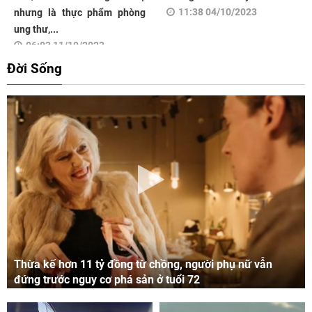
11:38 04/10/2023
nhưng là thực phẩm phòng
ung thư,...
06:03 11/10/2023
Đời Sống
Thừa kế hơn 11 tỷ đồng từ chồng, người phụ nữ vẫn
đứng trước nguy cơ phá sản ở tuổi 72