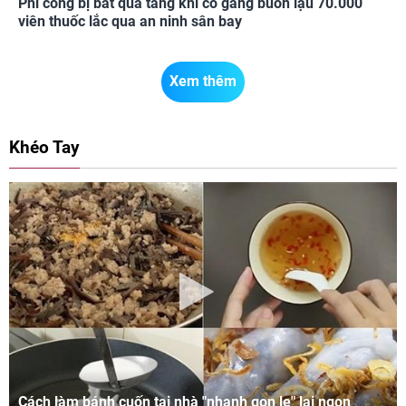
Phi công bị bắt quả tang khi cố gắng buôn lậu 70.000
viên thuốc lắc qua an ninh sân bay
Xem thêm
Khéo Tay
Cách làm bánh cuốn tại nhà "nhanh gọn lẹ" lại ngon