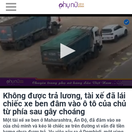
Không được trả lương, tài xế đã lái
chiếc xe ben đâm vào ô tô của chủ
từ phía sau gây choáng
Một tài xế xe ben ở Maharashtra, Ấn Độ, đã đâm vào xe
của chủ mình và kéo lê chiếc xe trên đường vì vấn đề tiền
lương chưa được trả. Vụ việc xảy ra ở Dombivli, một vùng