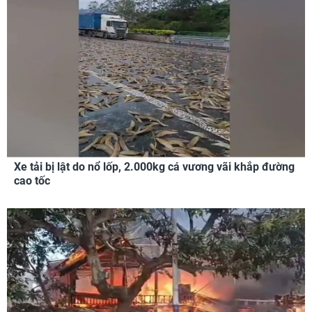
Xe tải bị lật do nổ lốp, 2.000kg cá vương vãi khắp đường
cao tốc