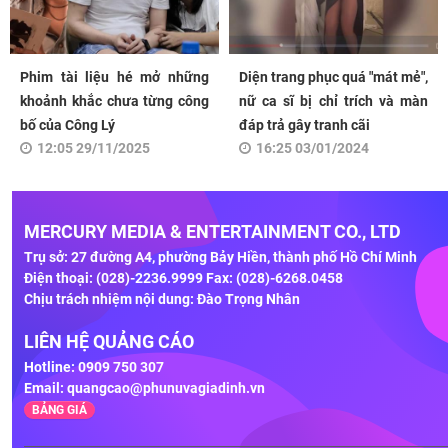
Phim tài liệu hé mở những
Diện trang phục quá "mát mẻ",
khoảnh khắc chưa từng công
nữ ca sĩ bị chỉ trích và màn
bố của Công Lý
đáp trả gây tranh cãi
12:05 29/11/2025
16:25 03/01/2024
MERCURY MEDIA & ENTERTAINMENT CO., LTD
Trụ sở: 27 đường A4, phường Bảy Hiền, thành phố Hồ Chí Minh
Điện thoại: (028)-2236.9999 Fax: (028)-6268.0458
Chịu trách nhiệm nội dung: Đào Trọng Nhân
LIÊN HỆ QUẢNG CÁO
Hotline: 0909 750 307
Email:
quangcao@phunuvagiadinh.vn
BẢNG GIÁ