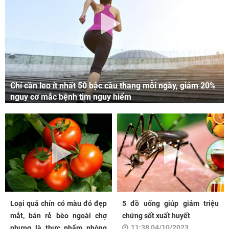
Chỉ cần leo ít nhất 50 bậc cầu thang mỗi ngày, giảm 20%
nguy cơ mắc bệnh tim nguy hiểm
Loại quả chín có màu đỏ đẹp
5 đồ uống giúp giảm triệu
mắt, bán rẻ bèo ngoài chợ
chứng sốt xuất huyết
11:38 04/10/2023
nhưng là thực phẩm phòng