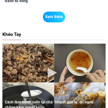
đánh tử vong
Xem thêm
Khéo Tay
Cách làm bánh cuốn tại nhà "nhanh gọn lẹ" lại ngon
chẳng kém ngoài hàng