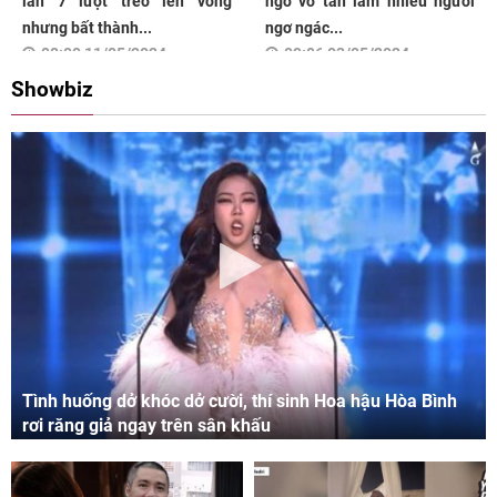
lần 7 lượt trèo lên võng
ngờ vỡ tan làm nhiều người
nhưng bất thành...
ngơ ngác...
08:00 11/05/2024
09:06 03/05/2024
Showbiz
Tình huống dở khóc dở cười, thí sinh Hoa hậu Hòa Bình
rơi răng giả ngay trên sân khấu