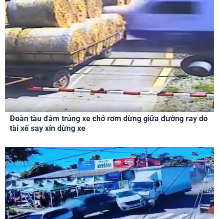
Đoàn tàu đâm trúng xe chở rơm dừng giữa đường ray do
tài xế say xỉn dừng xe