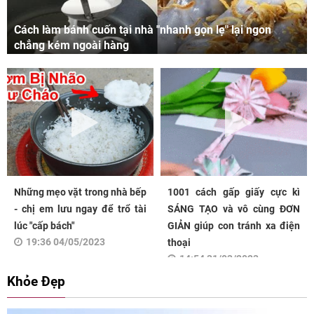
Cách làm bánh cuốn tại nhà "nhanh gọn lẹ" lại ngon
chẳng kém ngoài hàng
Những mẹo vặt trong nhà bếp
1001 cách gấp giấy cực kì
- chị em lưu ngay để trổ tài
SÁNG TẠO và vô cùng ĐƠN
lúc "cấp bách"
GIẢN giúp con tránh xa điện
19:36 04/05/2023
thoại
14:54 31/03/2023
Khỏe Đẹp