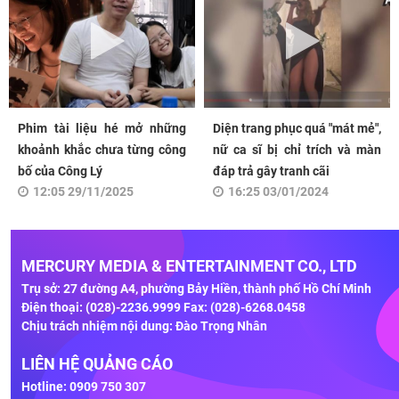
Phim tài liệu hé mở những
Diện trang phục quá "mát mẻ",
khoảnh khắc chưa từng công
nữ ca sĩ bị chỉ trích và màn
bố của Công Lý
đáp trả gây tranh cãi
12:05 29/11/2025
16:25 03/01/2024
MERCURY MEDIA & ENTERTAINMENT CO., LTD
Trụ sở: 27 đường A4, phường Bảy Hiền, thành phố Hồ Chí Minh
Điện thoại: (028)-2236.9999 Fax: (028)-6268.0458
Chịu trách nhiệm nội dung: Đào Trọng Nhân
LIÊN HỆ QUẢNG CÁO
Hotline: 0909 750 307