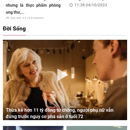
11:38 04/10/2023
nhưng là thực phẩm phòng
ung thư,...
06:03 11/10/2023
Đời Sống
Thừa kế hơn 11 tỷ đồng từ chồng, người phụ nữ vẫn
đứng trước nguy cơ phá sản ở tuổi 72