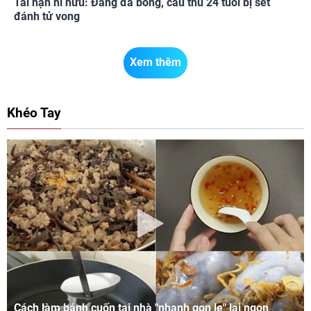
Tai nạn hi hữu: Đang đá bóng, cầu thủ 24 tuổi bị sét
đánh tử vong
Xem thêm
Khéo Tay
Cách làm bánh cuốn tại nhà "nhanh gọn lẹ" lại ngon