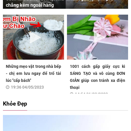
chẳng kém ngoài hàng
Những mẹo vặt trong nhà bếp
1001 cách gấp giấy cực kì
- chị em lưu ngay để trổ tài
SÁNG TẠO và vô cùng ĐƠN
lúc "cấp bách"
GIẢN giúp con tránh xa điện
19:36 04/05/2023
thoại
14:54 31/03/2023
Khỏe Đẹp