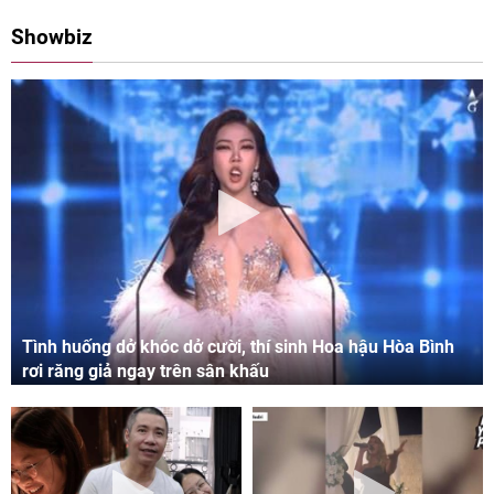
08:00 11/05/2024
09:06 03/05/2024
Showbiz
Tình huống dở khóc dở cười, thí sinh Hoa hậu Hòa Bình
rơi răng giả ngay trên sân khấu