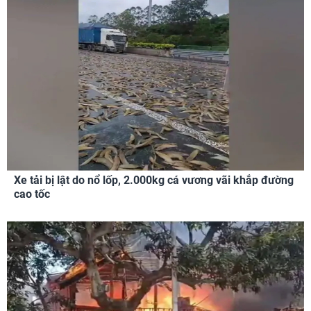
Xe tải bị lật do nổ lốp, 2.000kg cá vương vãi khắp đường
cao tốc