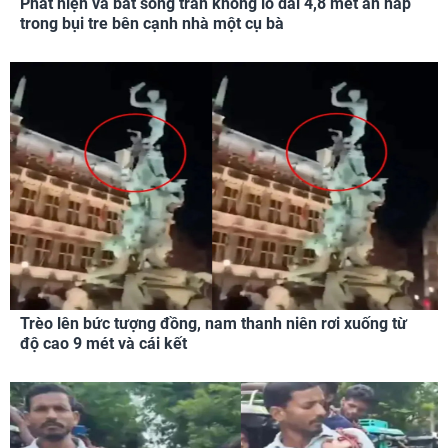
Phát hiện và bắt sống trăn khổng lồ dài 4,8 mét ẩn nấp
trong bụi tre bên cạnh nhà một cụ bà
Trèo lên bức tượng đồng, nam thanh niên rơi xuống từ
độ cao 9 mét và cái kết