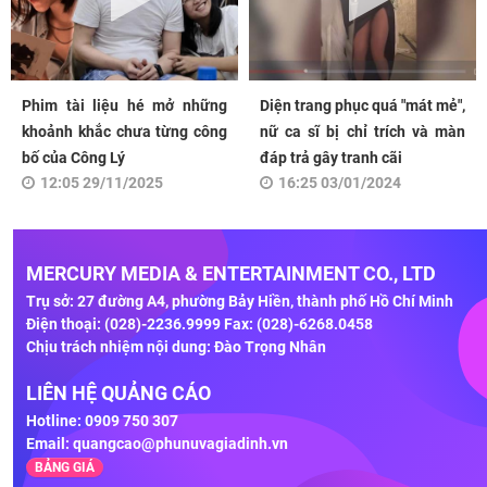
Phim tài liệu hé mở những
Diện trang phục quá "mát mẻ",
khoảnh khắc chưa từng công
nữ ca sĩ bị chỉ trích và màn
bố của Công Lý
đáp trả gây tranh cãi
12:05 29/11/2025
16:25 03/01/2024
MERCURY MEDIA & ENTERTAINMENT CO., LTD
Trụ sở: 27 đường A4, phường Bảy Hiền, thành phố Hồ Chí Minh
Điện thoại: (028)-2236.9999 Fax: (028)-6268.0458
Chịu trách nhiệm nội dung: Đào Trọng Nhân
LIÊN HỆ QUẢNG CÁO
Hotline: 0909 750 307
Email:
quangcao@phunuvagiadinh.vn
BẢNG GIÁ