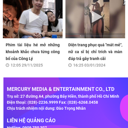
Phim tài liệu hé mở những
Diện trang phục quá "mát mẻ",
khoảnh khắc chưa từng công
nữ ca sĩ bị chỉ trích và màn
bố của Công Lý
đáp trả gây tranh cãi
12:05 29/11/2025
16:25 03/01/2024
MERCURY MEDIA & ENTERTAINMENT CO., LTD
Trụ sở: 27 đường A4, phường Bảy Hiền, thành phố Hồ Chí Minh
Điện thoại: (028)-2236.9999 Fax: (028)-6268.0458
Chịu trách nhiệm nội dung: Đào Trọng Nhân
LIÊN HỆ QUẢNG CÁO
Hotline: 0909 750 307