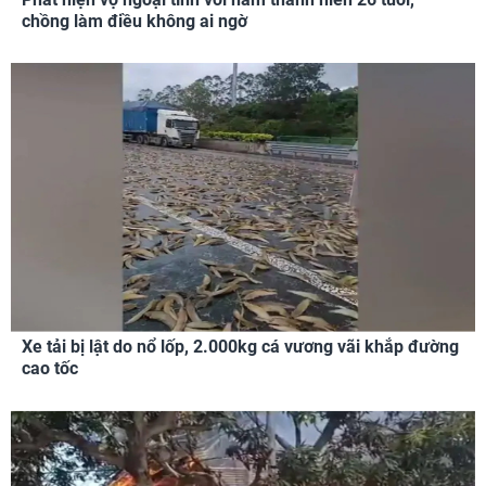
chồng làm điều không ai ngờ
Xe tải bị lật do nổ lốp, 2.000kg cá vương vãi khắp đường
cao tốc