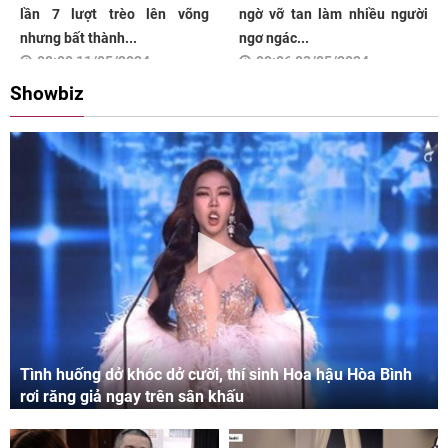
lần 7 lượt trèo lên võng
ngờ vỡ tan làm nhiều người
nhưng bất thành...
ngơ ngác...
08:00 11/05/2024
09:06 03/05/2024
Showbiz
Tình huống dở khóc dở cười, thí sinh Hoa hậu Hòa Bình
rơi răng giả ngay trên sân khấu