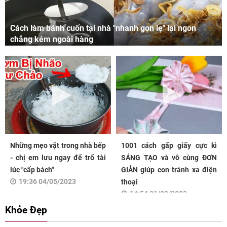
Cách làm bánh cuốn tại nhà "nhanh gọn lẹ" lại ngon
chẳng kém ngoài hàng
Những mẹo vặt trong nhà bếp
1001 cách gấp giấy cực kì
- chị em lưu ngay để trổ tài
SÁNG TẠO và vô cùng ĐƠN
lúc "cấp bách"
GIẢN giúp con tránh xa điện
19:36 04/05/2023
thoại
14:54 31/03/2023
Khỏe Đẹp