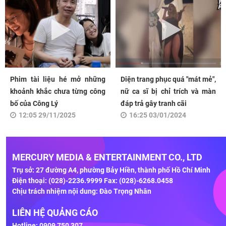
Phim tài liệu hé mở những
Diện trang phục quá "mát mẻ",
khoảnh khắc chưa từng công
nữ ca sĩ bị chỉ trích và màn
bố của Công Lý
đáp trả gây tranh cãi
12:05 29/11/2025
16:25 03/01/2024
MERCURY MEDIA & ENTERTAINMENT CO., LTD
Trụ sở: 27 đường A4, phường Bảy Hiền, thành phố Hồ Chí Minh
Điện thoại: (028)-2236.9999 Fax: (028)-6268.0458
Chịu trách nhiệm nội dung: Đào Trọng Nhân
LIÊN HỆ QUẢNG CÁO
Hotline: 0909 750 307