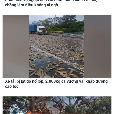
chồng làm điều không ai ngờ
Xe tải bị lật do nổ lốp, 2.000kg cá vương vãi khắp đường
cao tốc