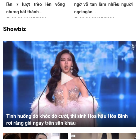
lần 7 lượt trèo lên võng
ngờ vỡ tan làm nhiều người
nhưng bất thành...
ngơ ngác...
08:00 11/05/2024
09:06 03/05/2024
Showbiz
Tình huống dở khóc dở cười, thí sinh Hoa hậu Hòa Bình
rơi răng giả ngay trên sân khấu