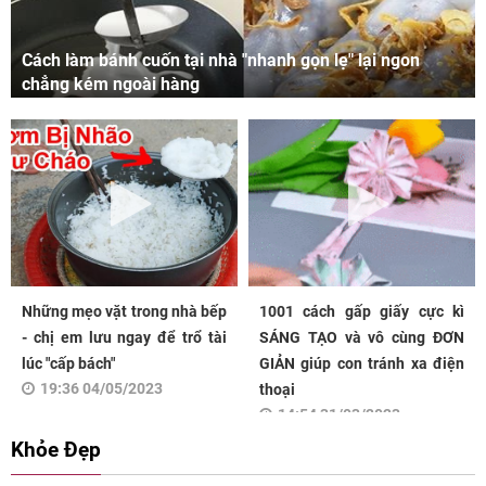
Cách làm bánh cuốn tại nhà "nhanh gọn lẹ" lại ngon
chẳng kém ngoài hàng
Những mẹo vặt trong nhà bếp
1001 cách gấp giấy cực kì
- chị em lưu ngay để trổ tài
SÁNG TẠO và vô cùng ĐƠN
lúc "cấp bách"
GIẢN giúp con tránh xa điện
19:36 04/05/2023
thoại
14:54 31/03/2023
Khỏe Đẹp