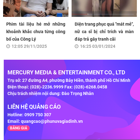
Phim tài liệu hé mở những
Diện trang phục quá "mát mẻ",
khoảnh khắc chưa từng công
nữ ca sĩ bị chỉ trích và màn
bố của Công Lý
đáp trả gây tranh cãi
12:05 29/11/2025
16:25 03/01/2024
MERCURY MEDIA & ENTERTAINMENT CO., LTD
Trụ sở: 27 đường A4, phường Bảy Hiền, thành phố Hồ Chí Minh
Điện thoại: (028)-2236.9999 Fax: (028)-6268.0458
Chịu trách nhiệm nội dung: Đào Trọng Nhân
LIÊN HỆ QUẢNG CÁO
Hotline: 0909 750 307
Email:
quangcao@phunuvagiadinh.vn
BẢNG GIÁ