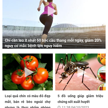
Chỉ cần leo ít nhất 50 bậc cầu thang mỗi ngày, giảm 20%
nguy cơ mắc bệnh tim nguy hiểm
Loại quả chín có màu đỏ đẹp
5 đồ uống giúp giảm triệu
mắt, bán rẻ bèo ngoài chợ
chứng sốt xuất huyết
11:38 04/10/2023
nhưng là thực phẩm phòng