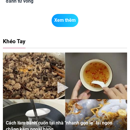
đánh tử vong
Xem thêm
Khéo Tay
Cách làm bánh cuốn tại nhà "nhanh gọn lẹ" lại ngon
chẳng kém ngoài hàng