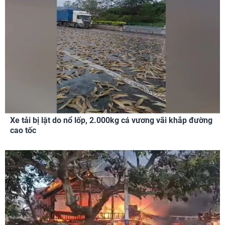
Xe tải bị lật do nổ lốp, 2.000kg cá vương vãi khắp đường
cao tốc