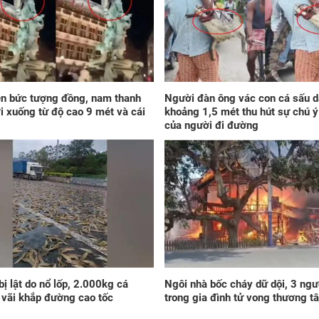
giá
trư
sau
tro
đời
ên bức tượng đồng, nam thanh
Người đàn ông vác con cá sấu d
ơi xuống từ độ cao 9 mét và cái
khoảng 1,5 mét thu hút sự chú ý
của người đi đường
Đú
mai
8/8
chỉ
giá
vàn
nhà
vươ
 bị lật do nổ lốp, 2.000kg cá
Ngôi nhà bốc cháy dữ dội, 3 ngư
gia
vãi khắp đường cao tốc
trong gia đình tử vong thương t