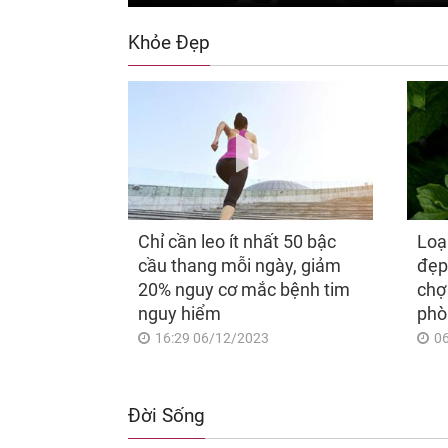
Khỏe Đẹp
Chỉ cần leo ít nhất 50 bậc
Loạ
cầu thang mỗi ngày, giảm
đẹp
20% nguy cơ mắc bệnh tim
chợ
nguy hiểm
phò
16:29 06/12/2023
0
Đời Sống