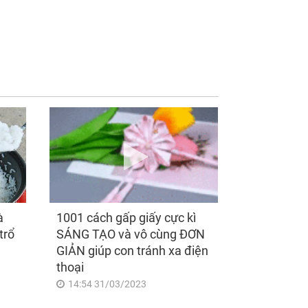
t sinh việc bất
Kể từ ngày mai, thứ
 trước ngày ly hôn
Bảy 8/8/2026, Thần
ến tôi hoảng loạn
Tài 'điểm mặt gọi tên',
sau đó tỉnh ngộ
3 con giáp lộc nhiều
hơn sông, tài vận
sáng như trăng Rằm,
chính thức hết khổ
à
1001 cách gấp giấy cực kì
trổ
SÁNG TẠO và vô cùng ĐƠN
GIẢN giúp con tránh xa điện
thoại
14:54 31/03/2023