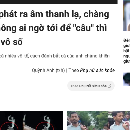
phát ra âm thanh lạ, chàng
ông ai ngờ tới để "câu" thì
 vô số
Đêm
giư
bật
cá nhiều vô kể, cách đánh bắt cá của anh chàng khiến
ngu
gi
Quỳnh Anh (t/h) | Theo
Phụ nữ sức khỏe
Theo
Phụ Nữ Sức Khỏe
Sau
Bả
Tài