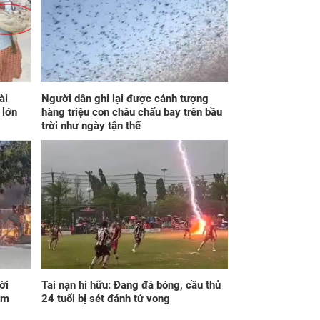
p 'tiền vào cửa
cuộc hôn nhân 7 năm
ớc, vàng vào cửa
nữa hay không
', một bước nắm
ng tay cơ hội đổi
ài
Người dân ghi lại được cảnh tượng
 lớn
hàng triệu con châu chấu bay trên bầu
trời như ngày tận thế
ng 6h sáng ngày
Đúng ngày mai, thứ
, thứ Bảy
Bảy 8/8/2026, 3 con
/2026, Thần Tài
giáp đổi đời dễ dàng
 đích danh 3 con
như trở bàn tay, tiền
p 'rơi trúng hố
tài ùa tới, ngồi không
g', tiền bạc ùa về
lộc cũng đến, phú quý
 'như lũ cuốn',
theo tới già
n mình thành đại
ời
Tai nạn hi hữu: Đang đá bóng, cầu thủ
 trong phút chốc
âm
24 tuổi bị sét đánh tử vong