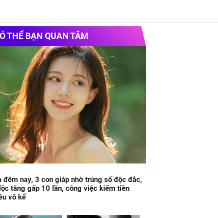
Ó THỂ BẠN QUAN TÂM
 đêm nay, 3 con giáp nhờ trúng số độc đắc,
 lộc tăng gấp 10 lần, công việc kiếm tiền
ều vô kể