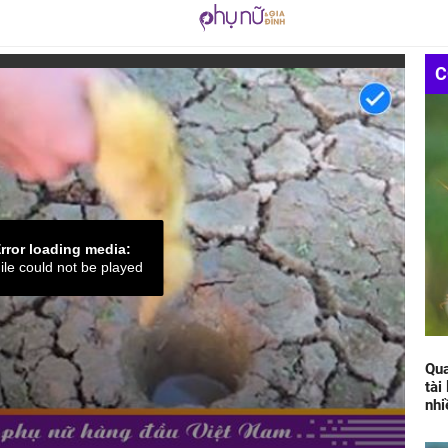
C
rror loading media:
ile could not be played
Qua
tài
nhi