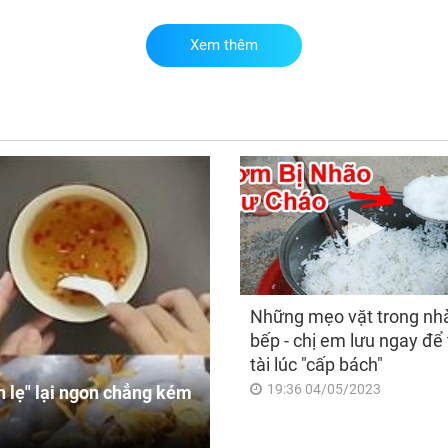
Xem thêm
Phá
ngờ
khi
và 
Những mẹo vặt trong nh
bếp - chị em lưu ngay để 
tài lúc "cấp bách"
19:36 04/05/2023
 lẹ" lại ngon chẳng kém