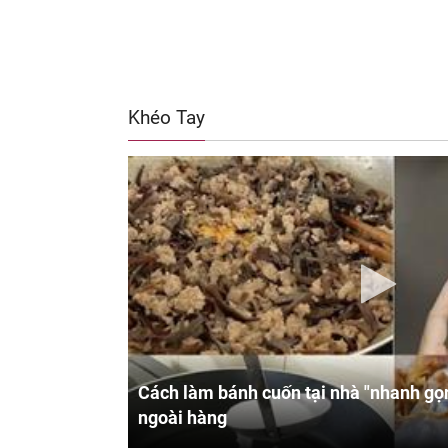
Khéo Tay
Cách làm bánh cuốn tại nhà "nhanh gọn
ngoài hàng