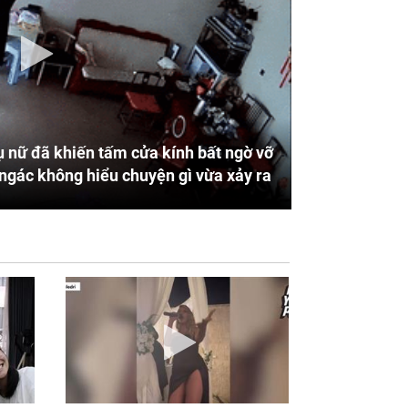
 nữ đã khiến tấm cửa kính bất ngờ vỡ
ngác không hiểu chuyện gì vừa xảy ra