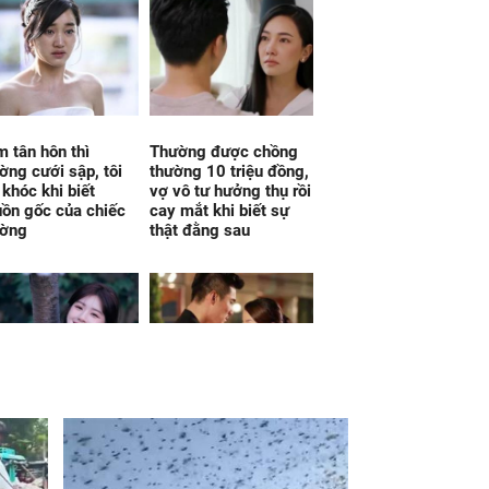
 tân hôn thì
Thường được chồng
ờng cưới sập, tôi
thường 10 triệu đồng,
 khóc khi biết
vợ vô tư hưởng thụ rồi
ồn gốc của chiếc
cay mắt khi biết sự
ường
thật đằng sau
 ngày mai, thứ
Tiết lộ sốc của mẹ
y 8/8/2026, Thần
chồng khiến tôi không
 nhắm trúng, 3 con
biết có nên tiếp tục