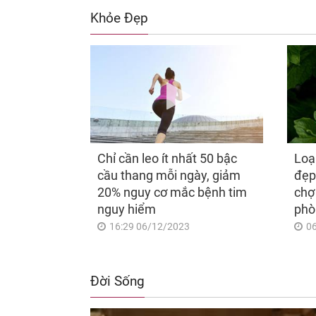
Khỏe Đẹp
Chỉ cần leo ít nhất 50 bậc
Loạ
cầu thang mỗi ngày, giảm
đẹp
20% nguy cơ mắc bệnh tim
chợ
nguy hiểm
phò
16:29 06/12/2023
0
Đời Sống