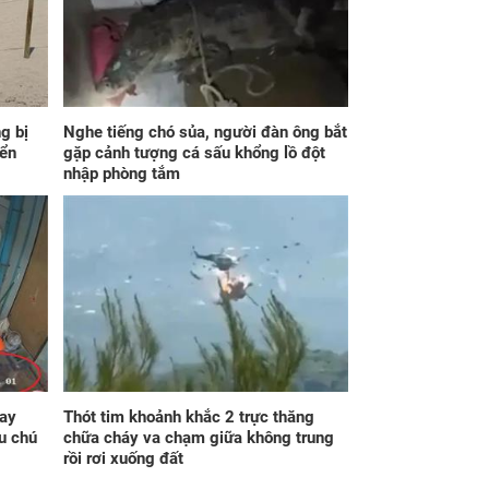
 ly hôn, vợ cũ sinh
Lấy người chồng lớn
 con giống mình
tuổi để trừ nợ 600
 đúc nhưng bí mật
triệu, đêm tân hôn cô
a sau gây sốc
dâu sốc với màn ‘lộ
mặt’
g bị
Nghe tiếng chó sủa, người đàn ông bắt
iển
gặp cảnh tượng cá sấu khổng lồ đột
nhập phòng tắm
đám cưới người
Vợ mất chưa đầy 1
n, vừa nhìn mặt
tháng đã rước phụ nữ
 rể, cô gái lao vào
khác về nhà, sự thật
 tới tấp rồi quay
đằng sau lại khiến ai
g đi
cũng rơi nước mắt
ay
Thót tim khoảnh khắc 2 trực thăng
u chú
chữa cháy va chạm giữa không trung
rồi rơi xuống đất