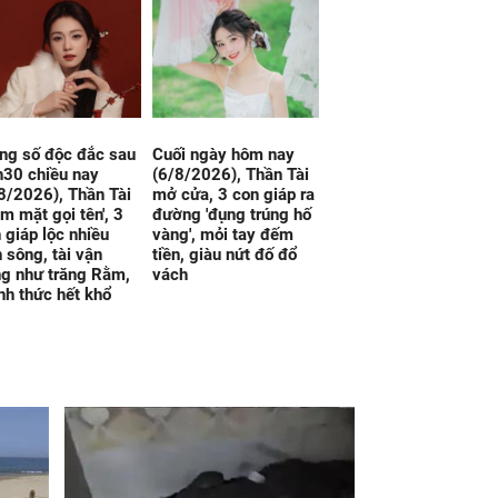
ng số độc đắc sau
Cuối ngày hôm nay
30 chiều nay
(6/8/2026), Thần Tài
8/2026), Thần Tài
mở cửa, 3 con giáp ra
ểm mặt gọi tên', 3
đường 'đụng trúng hố
 giáp lộc nhiều
vàng', mỏi tay đếm
 sông, tài vận
tiền, giàu nứt đố đổ
g như trăng Rằm,
vách
nh thức hết khổ