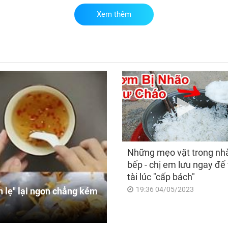
Xem thêm
Thấ
vệ 
khe
khi
chă
‘ch
Những mẹo vặt trong nh
bếp - chị em lưu ngay để 
tài lúc "cấp bách"
19:36 04/05/2023
 lẹ" lại ngon chẳng kém