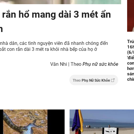
g rắn hổ mang dài 3 mét ẩn
n
Trú
 nhà dân, các tình nguyện viên đã nhanh chóng đến
16h
ắt con rắn dài 3 mét ra khỏi nhà bếp của họ ở
(6/
'đi
con
Vân Nhi | Theo
Phụ nữ sức khỏe
hơn
sán
chí
Theo
Phụ Nữ Sức Khỏe