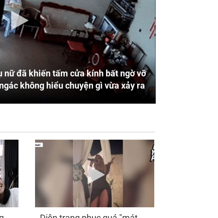
 nữ đã khiến tấm cửa kính bất ngờ vỡ
ngác không hiểu chuyện gì vừa xảy ra
g
Diện trang phục quá "mát