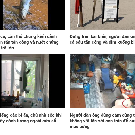
Vừa
đứa
như
phí
 cá, cần thủ chứng kiến cảnh
Đứng trên bãi biển, người đàn ôn
n rắn tấn công và nuốt chửng
cá sấu tấn công và dìm xuống b
 trê lớn
Đi 
que
chú
tát
lưn
iếng cào bí ẩn, chủ nhà sốc khi
Người đàn ông dũng cảm dùng t
hấy cảnh tượng ngoài cửa sổ
không vật lộn với con trăn để cứ
mèo cưng