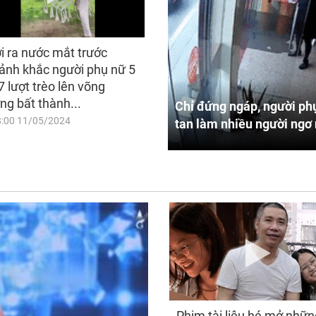
i ra nước mắt trước
ảnh khắc người phụ nữ 5
7 lượt trèo lên võng
ng bất thành...
Chỉ đứng ngáp, người phụ
8:00 11/05/2024
tan làm nhiều người ngơ 
Phim tài liệu hé mở nhữn