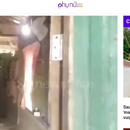
C
Sau
'ma
vượ