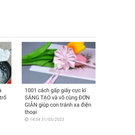
y vợ ở lì trong nhà
Qua đêm nay, 3 con
sinh, tôi nhìn qua
giáp hưởng trọn phúc
 cửa thì kinh ngạc
lộc, tiền tài tăng vọt,
 thấy vợ đang
công danh sự nghiệp
m chú nhìn vào
thăng hạng không
ỗ lạ’
ngừng
à
1001 cách gấp giấy cực kì
trổ
SÁNG TẠO và vô cùng ĐƠN
GIẢN giúp con tránh xa điện
thoại
14:54 31/03/2023