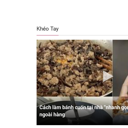
Khéo Tay
Cách làm bánh cuốn tại nhà "nhanh gọn
ngoài hàng