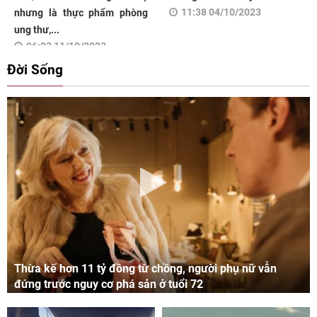
11:38 04/10/2023
nhưng là thực phẩm phòng
ung thư,...
06:03 11/10/2023
Đời Sống
Thừa kế hơn 11 tỷ đồng từ chồng, người phụ nữ vẫn
đứng trước nguy cơ phá sản ở tuổi 72