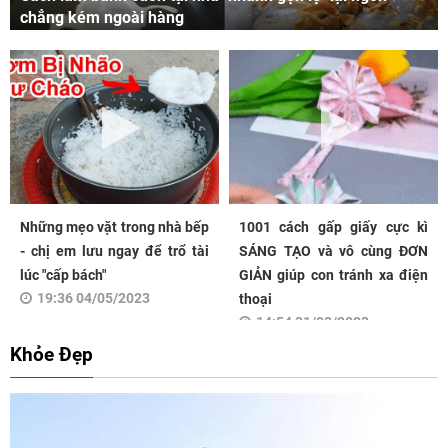
chẳng kém ngoài hàng
Những mẹo vặt trong nhà bếp
1001 cách gấp giấy cực kì
- chị em lưu ngay để trổ tài
SÁNG TẠO và vô cùng ĐƠN
lúc "cấp bách"
GIẢN giúp con tránh xa điện
19:36 04/05/2023
thoại
14:54 31/03/2023
Khỏe Đẹp