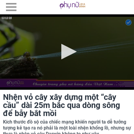
Nhện vỏ cây xây dựng một “cây
cầu” dài 25m bắc qua dòng sông
để bẫy bắt mồi
Kích thước đồ sộ của chiếc mạng khiến người ta dễ tưởng
tượng kẻ tạo ra nó phải là một loài nhện khổng lồ, nhưng sự
thực là nhện vỏ cây Darwin không to như vậy.