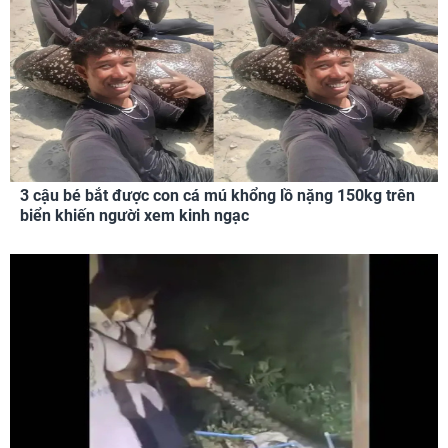
3 cậu bé bắt được con cá mú khổng lồ nặng 150kg trên
biển khiến người xem kinh ngạc