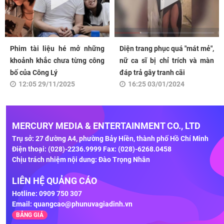
Phim tài liệu hé mở những
Diện trang phục quá "mát mẻ",
khoảnh khắc chưa từng công
nữ ca sĩ bị chỉ trích và màn
bố của Công Lý
đáp trả gây tranh cãi
12:05 29/11/2025
16:25 03/01/2024
MERCURY MEDIA & ENTERTAINMENT CO., LTD
Trụ sở: 27 đường A4, phường Bảy Hiền, thành phố Hồ Chí Minh
Điện thoại: (028)-2236.9999 Fax: (028)-6268.0458
Chịu trách nhiệm nội dung: Đào Trọng Nhân
LIÊN HỆ QUẢNG CÁO
Hotline: 0909 750 307
Email:
quangcao@phunuvagiadinh.vn
BẢNG GIÁ