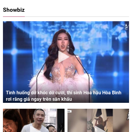
08:00 11/05/2024
09:06 03/05/2024
Showbiz
Tình huống dở khóc dở cười, thí sinh Hoa hậu Hòa Bình
rơi răng giả ngay trên sân khấu