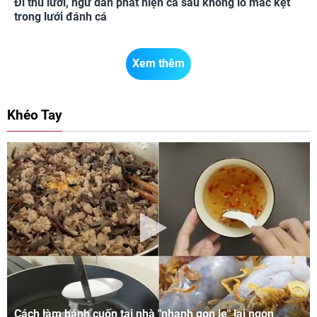
Đi thu lưới, ngư dân phát hiện cá sấu khổng lồ mắc kẹt
trong lưới đánh cá
Xem thêm
Khéo Tay
Cách làm bánh cuốn tại nhà "nhanh gọn lẹ" lại ngon