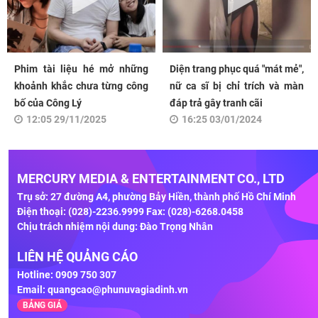
Phim tài liệu hé mở những
Diện trang phục quá "mát mẻ",
khoảnh khắc chưa từng công
nữ ca sĩ bị chỉ trích và màn
bố của Công Lý
đáp trả gây tranh cãi
12:05 29/11/2025
16:25 03/01/2024
MERCURY MEDIA & ENTERTAINMENT CO., LTD
Trụ sở: 27 đường A4, phường Bảy Hiền, thành phố Hồ Chí Minh
Điện thoại: (028)-2236.9999 Fax: (028)-6268.0458
Chịu trách nhiệm nội dung: Đào Trọng Nhân
LIÊN HỆ QUẢNG CÁO
Hotline: 0909 750 307
Email:
quangcao@phunuvagiadinh.vn
BẢNG GIÁ