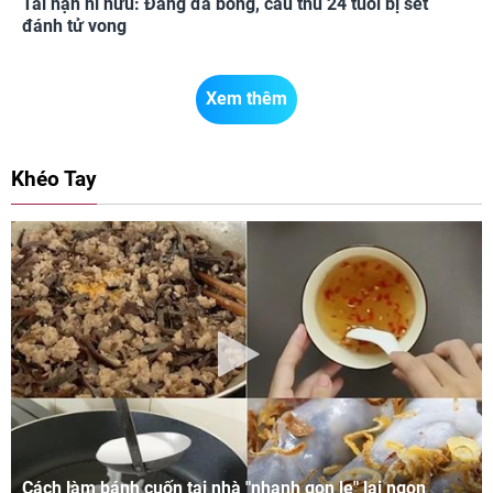
Tai nạn hi hữu: Đang đá bóng, cầu thủ 24 tuổi bị sét
đánh tử vong
Xem thêm
Khéo Tay
Cách làm bánh cuốn tại nhà "nhanh gọn lẹ" lại ngon