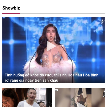
08:00 11/05/2024
09:06 03/05/2024
Showbiz
Tình huống dở khóc dở cười, thí sinh Hoa hậu Hòa Bình
rơi răng giả ngay trên sân khấu