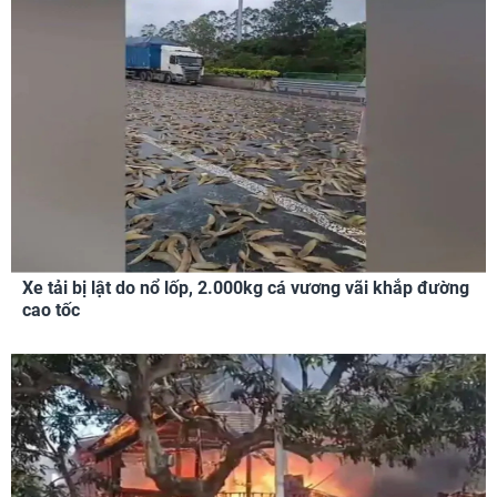
Xe tải bị lật do nổ lốp, 2.000kg cá vương vãi khắp đường
cao tốc