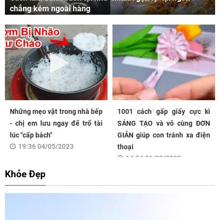
chẳng kém ngoài hàng
Những mẹo vặt trong nhà bếp
1001 cách gấp giấy cực kì
- chị em lưu ngay để trổ tài
SÁNG TẠO và vô cùng ĐƠN
lúc "cấp bách"
GIẢN giúp con tránh xa điện
19:36 04/05/2023
thoại
14:54 31/03/2023
Khỏe Đẹp