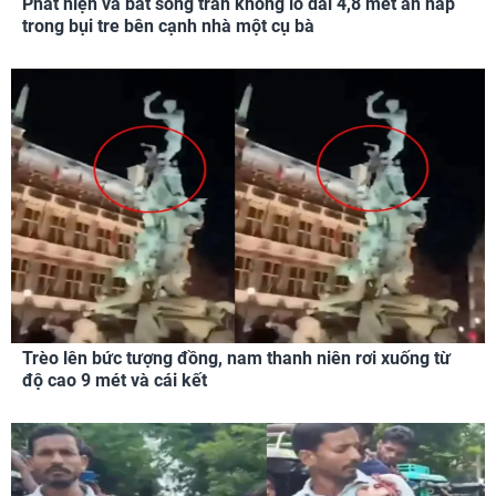
Phát hiện và bắt sống trăn khổng lồ dài 4,8 mét ẩn nấp
trong bụi tre bên cạnh nhà một cụ bà
Trèo lên bức tượng đồng, nam thanh niên rơi xuống từ
độ cao 9 mét và cái kết