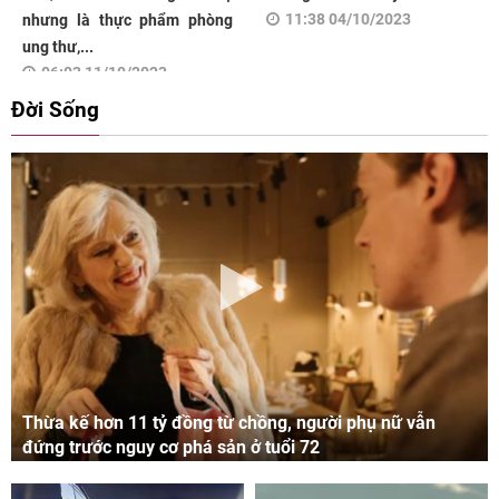
11:38 04/10/2023
nhưng là thực phẩm phòng
ung thư,...
06:03 11/10/2023
Đời Sống
Thừa kế hơn 11 tỷ đồng từ chồng, người phụ nữ vẫn
đứng trước nguy cơ phá sản ở tuổi 72