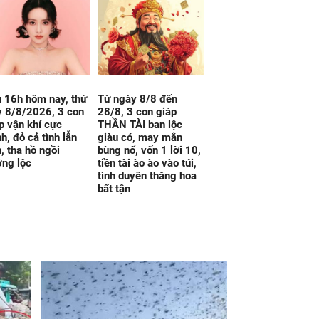
 16h hôm nay, thứ
Từ ngày 8/8 đến
 8/8/2026, 3 con
28/8, 3 con giáp
p vận khí cực
THẦN TÀI ban lộc
nh, đỏ cả tình lẫn
giàu có, may mắn
n, tha hồ ngồi
bùng nổ, vốn 1 lời 10,
ng lộc
tiền tài ào ào vào túi,
tình duyên thăng hoa
bất tận