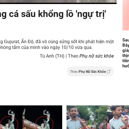
 cá sấu khổng lồ 'ngự trị'
Sau
g Gujurat, Ấn Độ, đã vô cùng sửng sốt khi phát hiện một
Bảy
g phòng tắm của mình vào ngày 10/10 vừa qua.
giá
thị
Tú Anh (TH) | Theo
Phụ nữ sức khỏe
tiề
hưở
Theo
Phụ Nữ Sức Khỏe