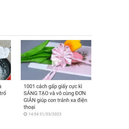
g ngày mai, Chủ
Tử vi Chủ Nhật
t 9/8/2026, càn
9/8/2026 của 12 con
n xoay chuyển,
giáp: Dần - Tuất bội
 trình thịnh vượng,
thu tiền bạc, đón phúc
on giáp nhận phúc
khí về đầy tay, Tý -
 nhà trời, tình tiền
Mão công việc khó
như son, vận may
khăn, tiền bạc đội nón
h thông
ra đi
à
1001 cách gấp giấy cực kì
trổ
SÁNG TẠO và vô cùng ĐƠN
GIẢN giúp con tránh xa điện
thoại
14:54 31/03/2023