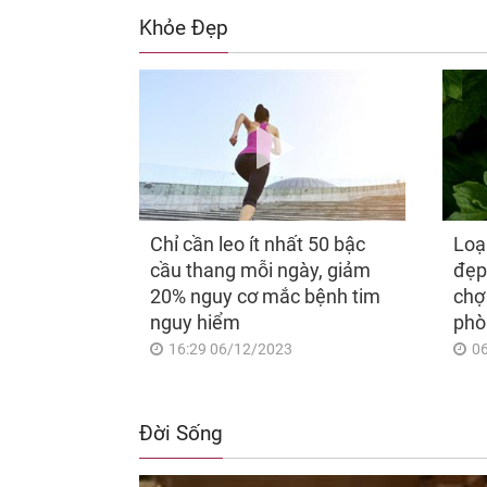
Khỏe Đẹp
Chỉ cần leo ít nhất 50 bậc
Loạ
cầu thang mỗi ngày, giảm
đẹp
20% nguy cơ mắc bệnh tim
chợ
nguy hiểm
phò
16:29 06/12/2023
0
Đời Sống