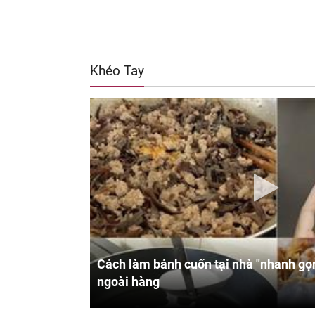
Khéo Tay
Cách làm bánh cuốn tại nhà "nhanh gọn
ngoài hàng