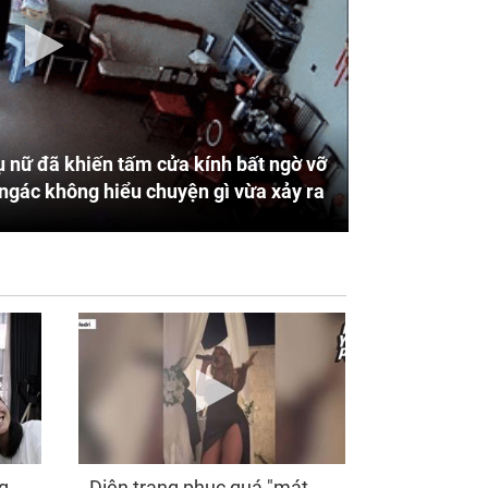
 nữ đã khiến tấm cửa kính bất ngờ vỡ
ngác không hiểu chuyện gì vừa xảy ra
g
Diện trang phục quá "mát