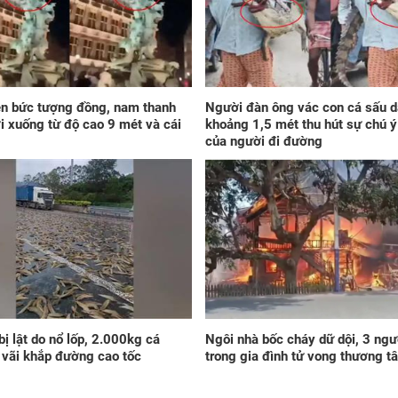
Đú
mai
8/8
'rơ
tiề
'nh
mìn
ên bức tượng đồng, nam thanh
Người đàn ông vác con cá sấu d
tro
ơi xuống từ độ cao 9 mét và cái
khoảng 1,5 mét thu hút sự chú ý
của người đi đường
3 c
300
ng
trú
 bị lật do nổ lốp, 2.000kg cá
Ngôi nhà bốc cháy dữ dội, 3 ngư
lộc
vãi khắp đường cao tốc
trong gia đình tử vong thương t
côn
nhi