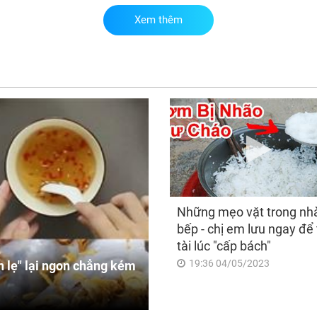
Xem thêm
Đún
Nhậ
khô
vận
3 c
khí
đỏ 
han
Những mẹo vặt trong nh
bếp - chị em lưu ngay để 
tài lúc "cấp bách"
19:36 04/05/2023
 lẹ" lại ngon chẳng kém