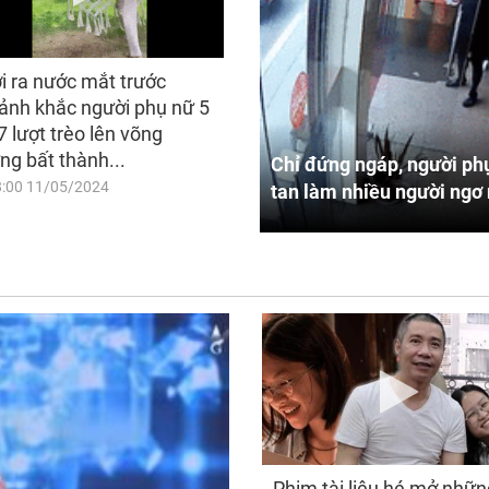
i ra nước mắt trước
ảnh khắc người phụ nữ 5
7 lượt trèo lên võng
ng bất thành...
Chỉ đứng ngáp, người phụ
8:00 11/05/2024
tan làm nhiều người ngơ 
Phim tài liệu hé mở nhữn