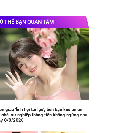
Ó THỂ BẠN QUAN TÂM
on giáp 'lĩnh hội tài lộc', tiền bạc kéo ùn ùn
 nhà, sự nghiệp thăng tiến không ngừng sau
ày 8/8/2026