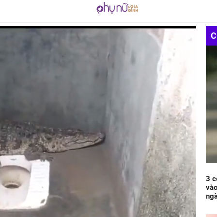
C
3 c
vào
ng