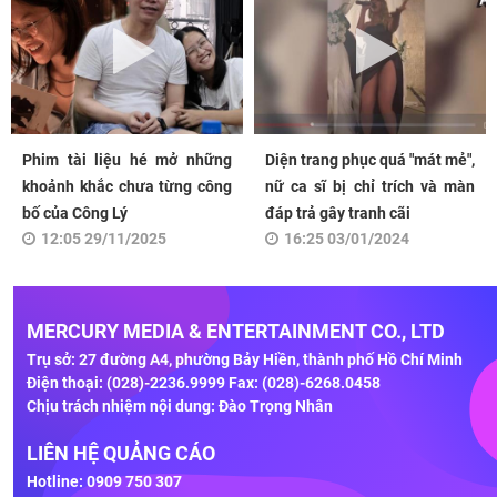
Phim tài liệu hé mở những
Diện trang phục quá "mát mẻ",
khoảnh khắc chưa từng công
nữ ca sĩ bị chỉ trích và màn
bố của Công Lý
đáp trả gây tranh cãi
12:05 29/11/2025
16:25 03/01/2024
MERCURY MEDIA & ENTERTAINMENT CO., LTD
Trụ sở: 27 đường A4, phường Bảy Hiền, thành phố Hồ Chí Minh
Điện thoại: (028)-2236.9999 Fax: (028)-6268.0458
Chịu trách nhiệm nội dung: Đào Trọng Nhân
LIÊN HỆ QUẢNG CÁO
Hotline: 0909 750 307