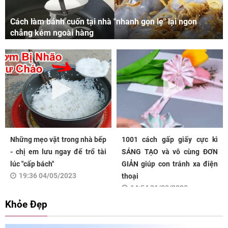
Cách làm bánh cuốn tại nhà "nhanh gọn lẹ" lại ngon
chẳng kém ngoài hàng
Những mẹo vặt trong nhà bếp
1001 cách gấp giấy cực kì
- chị em lưu ngay để trổ tài
SÁNG TẠO và vô cùng ĐƠN
lúc "cấp bách"
GIẢN giúp con tránh xa điện
19:36 04/05/2023
thoại
14:54 31/03/2023
Khỏe Đẹp