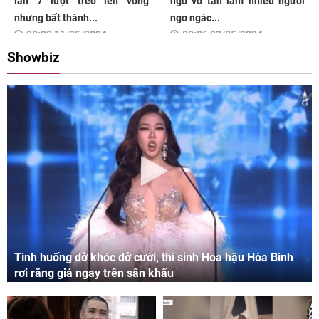
lần 7 lượt trèo lên võng
ngờ vỡ tan làm nhiều người
nhưng bất thành...
ngơ ngác...
08:00 11/05/2024
09:06 03/05/2024
Showbiz
Tình huống dở khóc dở cười, thí sinh Hoa hậu Hòa Bình
rơi răng giả ngay trên sân khấu