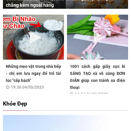
chẳng kém ngoài hàng
Những mẹo vặt trong nhà bếp
1001 cách gấp giấy cực kì
- chị em lưu ngay để trổ tài
SÁNG TẠO và vô cùng ĐƠN
lúc "cấp bách"
GIẢN giúp con tránh xa điện
19:36 04/05/2023
thoại
14:54 31/03/2023
Khỏe Đẹp