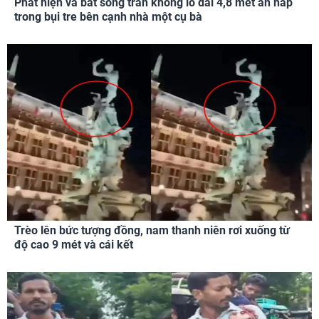
Phát hiện và bắt sống trăn khổng lồ dài 4,8 mét ẩn nấp
trong bụi tre bên cạnh nhà một cụ bà
Trèo lên bức tượng đồng, nam thanh niên rơi xuống từ
độ cao 9 mét và cái kết