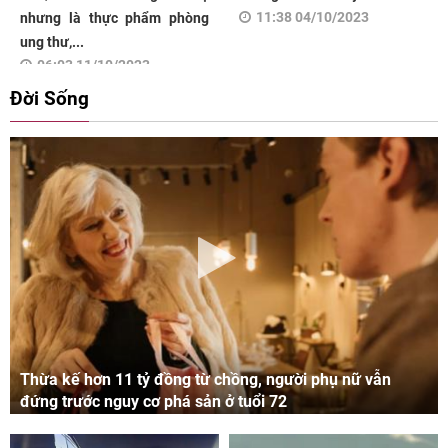
11:38 04/10/2023
nhưng là thực phẩm phòng
ung thư,...
06:03 11/10/2023
Đời Sống
Thừa kế hơn 11 tỷ đồng từ chồng, người phụ nữ vẫn
đứng trước nguy cơ phá sản ở tuổi 72