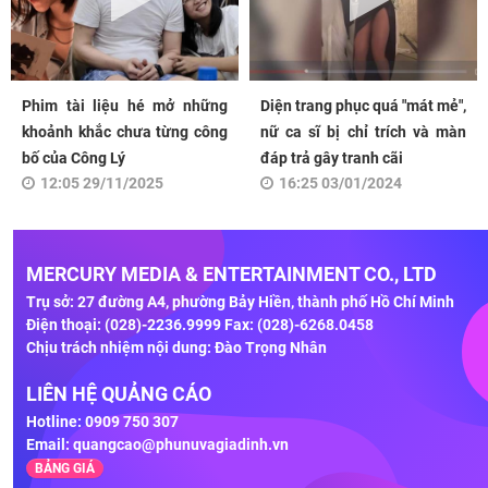
Phim tài liệu hé mở những
Diện trang phục quá "mát mẻ",
khoảnh khắc chưa từng công
nữ ca sĩ bị chỉ trích và màn
bố của Công Lý
đáp trả gây tranh cãi
12:05 29/11/2025
16:25 03/01/2024
MERCURY MEDIA & ENTERTAINMENT CO., LTD
Trụ sở: 27 đường A4, phường Bảy Hiền, thành phố Hồ Chí Minh
Điện thoại: (028)-2236.9999 Fax: (028)-6268.0458
Chịu trách nhiệm nội dung: Đào Trọng Nhân
LIÊN HỆ QUẢNG CÁO
Hotline: 0909 750 307
Email:
quangcao@phunuvagiadinh.vn
BẢNG GIÁ