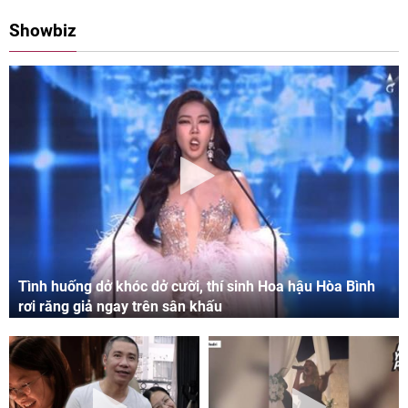
08:00 11/05/2024
09:06 03/05/2024
Showbiz
Tình huống dở khóc dở cười, thí sinh Hoa hậu Hòa Bình
rơi răng giả ngay trên sân khấu