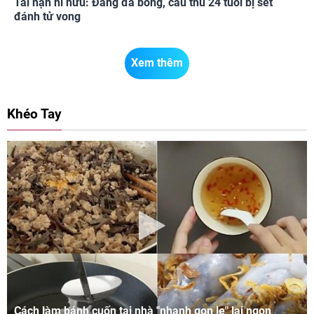
Tai nạn hi hữu: Đang đá bóng, cầu thủ 24 tuổi bị sét
đánh tử vong
Xem thêm
Khéo Tay
Cách làm bánh cuốn tại nhà "nhanh gọn lẹ" lại ngon