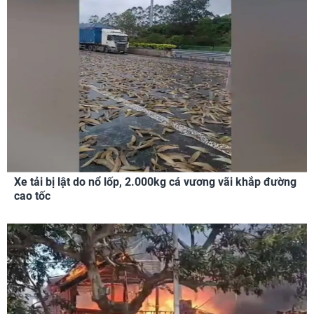
Xe tải bị lật do nổ lốp, 2.000kg cá vương vãi khắp đường
cao tốc