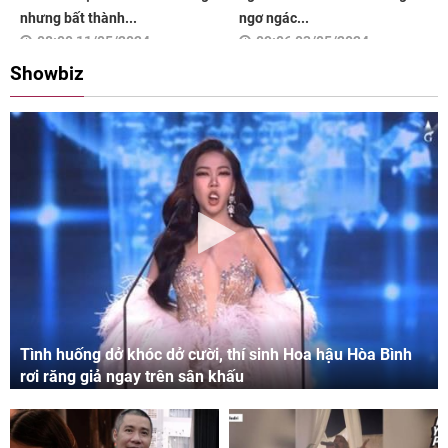
nhưng bất thành...
ngơ ngác...
08:00 11/05/2024
09:06 03/05/2024
Showbiz
Tình huống dở khóc dở cười, thí sinh Hoa hậu Hòa Bình
rơi răng giả ngay trên sân khấu