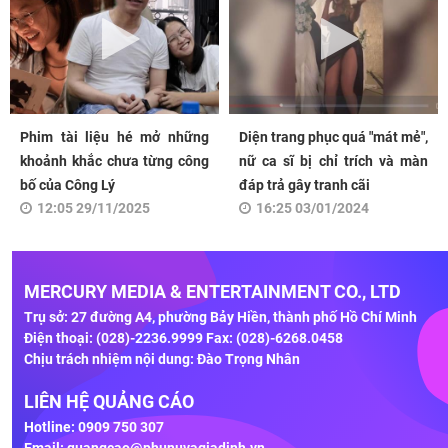
Phim tài liệu hé mở những
Diện trang phục quá "mát mẻ",
khoảnh khắc chưa từng công
nữ ca sĩ bị chỉ trích và màn
bố của Công Lý
đáp trả gây tranh cãi
12:05 29/11/2025
16:25 03/01/2024
MERCURY MEDIA & ENTERTAINMENT CO., LTD
Trụ sở: 27 đường A4, phường Bảy Hiền, thành phố Hồ Chí Minh
Điện thoại: (028)-2236.9999 Fax: (028)-6268.0458
Chịu trách nhiệm nội dung: Đào Trọng Nhân
LIÊN HỆ QUẢNG CÁO
Hotline: 0909 750 307
Email:
quangcao@phunuvagiadinh.vn