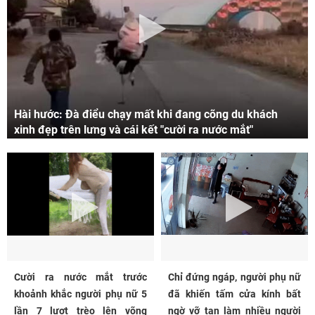
Hài hước: Đà điểu chạy mất khi đang cõng du khách
xinh đẹp trên lưng và cái kết "cười ra nước mắt"
Cười ra nước mắt trước
Chỉ đứng ngáp, người phụ nữ
khoảnh khắc người phụ nữ 5
đã khiến tấm cửa kính bất
lần 7 lượt trèo lên võng
ngờ vỡ tan làm nhiều người