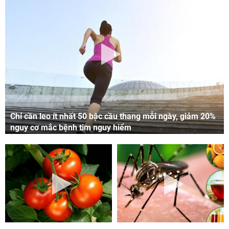
Chỉ cần leo ít nhất 50 bậc cầu thang mỗi ngày, giảm 20%
nguy cơ mắc bệnh tim nguy hiểm