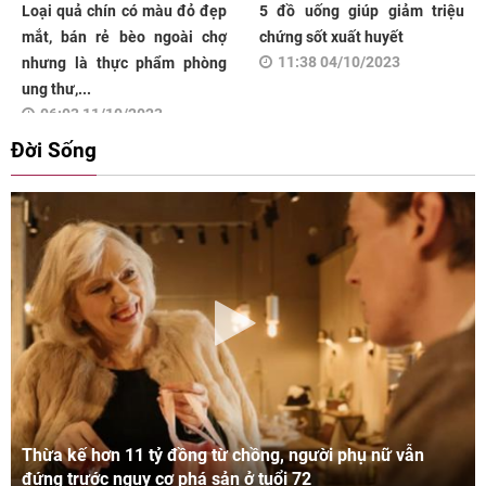
Loại quả chín có màu đỏ đẹp
5 đồ uống giúp giảm triệu
mắt, bán rẻ bèo ngoài chợ
chứng sốt xuất huyết
11:38 04/10/2023
nhưng là thực phẩm phòng
ung thư,...
06:03 11/10/2023
Đời Sống
Thừa kế hơn 11 tỷ đồng từ chồng, người phụ nữ vẫn
đứng trước nguy cơ phá sản ở tuổi 72