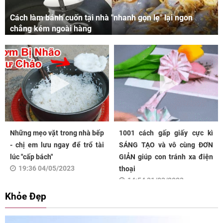
Cách làm bánh cuốn tại nhà "nhanh gọn lẹ" lại ngon
chẳng kém ngoài hàng
Những mẹo vặt trong nhà bếp
1001 cách gấp giấy cực kì
- chị em lưu ngay để trổ tài
SÁNG TẠO và vô cùng ĐƠN
lúc "cấp bách"
GIẢN giúp con tránh xa điện
19:36 04/05/2023
thoại
14:54 31/03/2023
Khỏe Đẹp