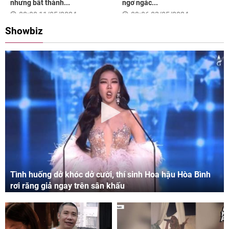
nhưng bất thành...
ngơ ngác...
08:00 11/05/2024
09:06 03/05/2024
Showbiz
Tình huống dở khóc dở cười, thí sinh Hoa hậu Hòa Bình
rơi răng giả ngay trên sân khấu