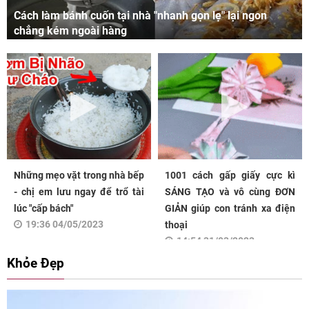
Cách làm bánh cuốn tại nhà "nhanh gọn lẹ" lại ngon
chẳng kém ngoài hàng
Những mẹo vặt trong nhà bếp
1001 cách gấp giấy cực kì
- chị em lưu ngay để trổ tài
SÁNG TẠO và vô cùng ĐƠN
lúc "cấp bách"
GIẢN giúp con tránh xa điện
19:36 04/05/2023
thoại
14:54 31/03/2023
Khỏe Đẹp