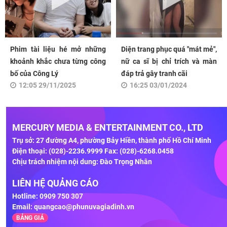
Phim tài liệu hé mở những
Diện trang phục quá "mát mẻ",
khoảnh khắc chưa từng công
nữ ca sĩ bị chỉ trích và màn
bố của Công Lý
đáp trả gây tranh cãi
12:05 29/11/2025
16:25 03/01/2024
MERCURY MEDIA & ENTERTAINMENT CO., LTD
Trụ sở: 27 đường A4, phường Bảy Hiền, thành phố Hồ Chí Minh
Điện thoại: (028)-2236.9999 Fax: (028)-6268.0458
Chịu trách nhiệm nội dung: Đào Trọng Nhân
LIÊN HỆ QUẢNG CÁO
Hotline: 0909 750 307
Email:
quangcao@phunuvagiadinh.vn
BẢNG GIÁ