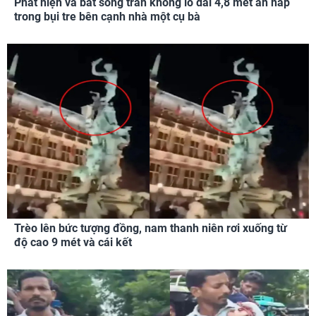
Phát hiện và bắt sống trăn khổng lồ dài 4,8 mét ẩn nấp
trong bụi tre bên cạnh nhà một cụ bà
Trèo lên bức tượng đồng, nam thanh niên rơi xuống từ
độ cao 9 mét và cái kết