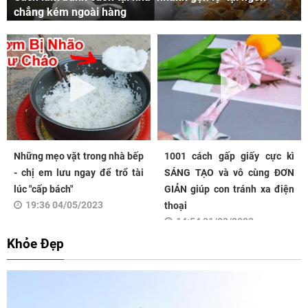
chẳng kém ngoài hàng
Những mẹo vặt trong nhà bếp
1001 cách gấp giấy cực kì
- chị em lưu ngay để trổ tài
SÁNG TẠO và vô cùng ĐƠN
lúc "cấp bách"
GIẢN giúp con tránh xa điện
19:36 04/05/2023
thoại
14:54 31/03/2023
Khỏe Đẹp