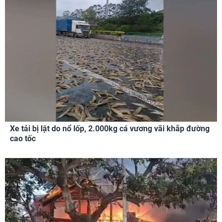
Xe tải bị lật do nổ lốp, 2.000kg cá vương vãi khắp đường
cao tốc