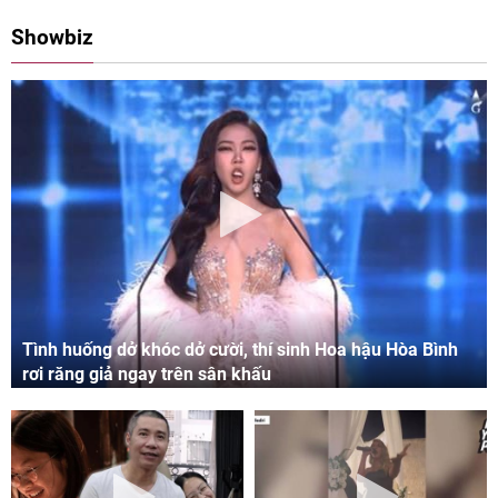
08:00 11/05/2024
09:06 03/05/2024
Showbiz
Tình huống dở khóc dở cười, thí sinh Hoa hậu Hòa Bình
rơi răng giả ngay trên sân khấu