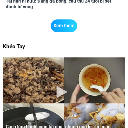
Tai nạn hi hữu: Đang đá bóng, cầu thủ 24 tuổi bị sét
đánh tử vong
Xem thêm
Khéo Tay
Cách làm bánh cuốn tại nhà "nhanh gọn lẹ" lại ngon