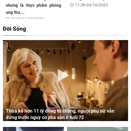
11:38 04/10/2023
nhưng là thực phẩm phòng
ung thư,...
06:03 11/10/2023
Đời Sống
Thừa kế hơn 11 tỷ đồng từ chồng, người phụ nữ vẫn
đứng trước nguy cơ phá sản ở tuổi 72