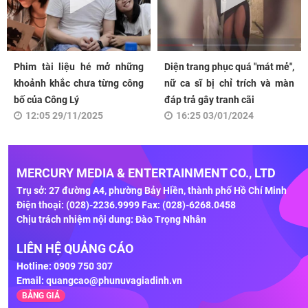
Phim tài liệu hé mở những
Diện trang phục quá "mát mẻ",
khoảnh khắc chưa từng công
nữ ca sĩ bị chỉ trích và màn
bố của Công Lý
đáp trả gây tranh cãi
12:05 29/11/2025
16:25 03/01/2024
MERCURY MEDIA & ENTERTAINMENT CO., LTD
Trụ sở: 27 đường A4, phường Bảy Hiền, thành phố Hồ Chí Minh
Điện thoại: (028)-2236.9999 Fax: (028)-6268.0458
Chịu trách nhiệm nội dung: Đào Trọng Nhân
LIÊN HỆ QUẢNG CÁO
Hotline: 0909 750 307
Email:
quangcao@phunuvagiadinh.vn
BẢNG GIÁ