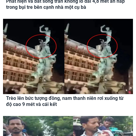
Phát hiện và bắt sống trăn khổng lồ dài 4,8 mét ẩn nấp
trong bụi tre bên cạnh nhà một cụ bà
Trèo lên bức tượng đồng, nam thanh niên rơi xuống từ
độ cao 9 mét và cái kết