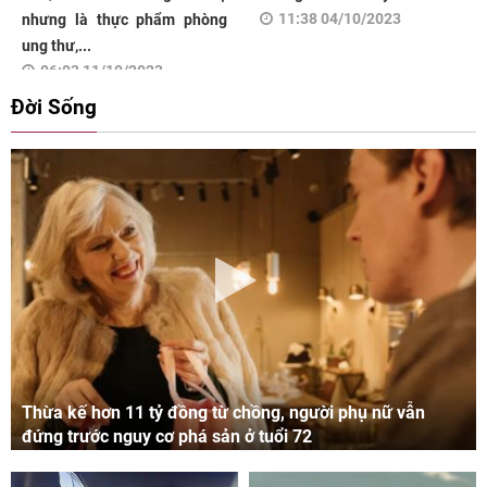
11:38 04/10/2023
nhưng là thực phẩm phòng
ung thư,...
06:03 11/10/2023
Đời Sống
Thừa kế hơn 11 tỷ đồng từ chồng, người phụ nữ vẫn
đứng trước nguy cơ phá sản ở tuổi 72