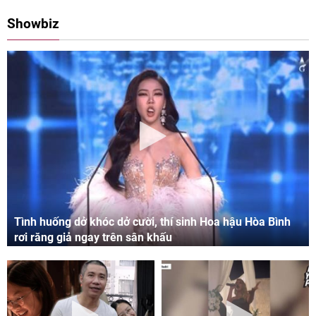
08:00 11/05/2024
09:06 03/05/2024
Showbiz
Tình huống dở khóc dở cười, thí sinh Hoa hậu Hòa Bình
rơi răng giả ngay trên sân khấu