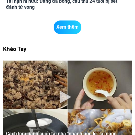
Tai nạn hi hữu: Đang đá bóng, cầu thủ 24 tuổi bị sét
đánh tử vong
Xem thêm
Khéo Tay
Cách làm bánh cuốn tại nhà "nhanh gọn lẹ" lại ngon