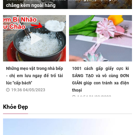
chẳng kém ngoài hàng
Những mẹo vặt trong nhà bếp
1001 cách gấp giấy cực kì
- chị em lưu ngay để trổ tài
SÁNG TẠO và vô cùng ĐƠN
lúc "cấp bách"
GIẢN giúp con tránh xa điện
19:36 04/05/2023
thoại
14:54 31/03/2023
Khỏe Đẹp