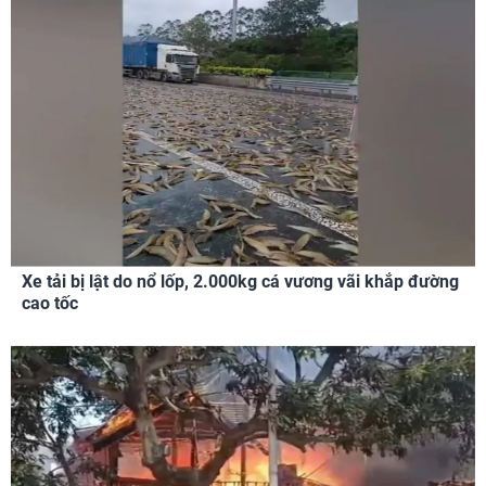
Xe tải bị lật do nổ lốp, 2.000kg cá vương vãi khắp đường
cao tốc