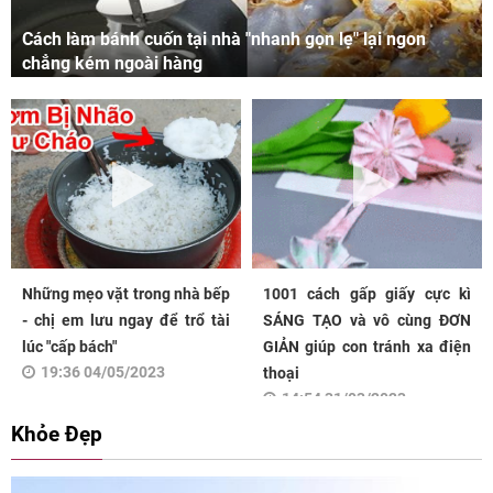
Cách làm bánh cuốn tại nhà "nhanh gọn lẹ" lại ngon
chẳng kém ngoài hàng
Những mẹo vặt trong nhà bếp
1001 cách gấp giấy cực kì
- chị em lưu ngay để trổ tài
SÁNG TẠO và vô cùng ĐƠN
lúc "cấp bách"
GIẢN giúp con tránh xa điện
19:36 04/05/2023
thoại
14:54 31/03/2023
Khỏe Đẹp