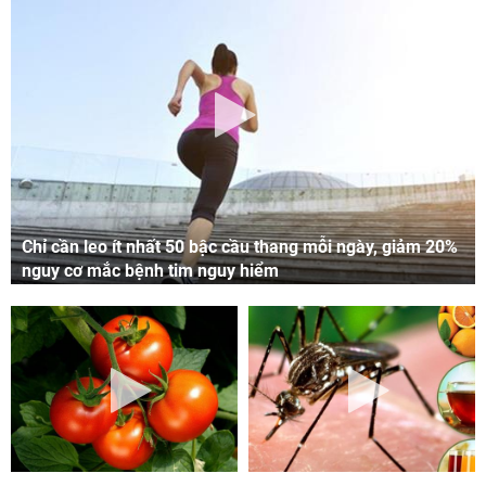
Chỉ cần leo ít nhất 50 bậc cầu thang mỗi ngày, giảm 20%
nguy cơ mắc bệnh tim nguy hiểm