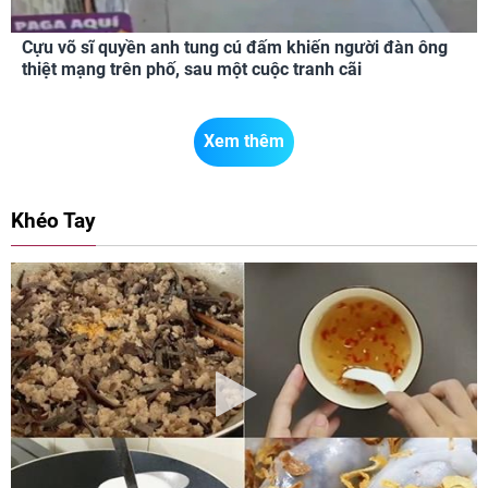
Cựu võ sĩ quyền anh tung cú đấm khiến người đàn ông
thiệt mạng trên phố, sau một cuộc tranh cãi
Xem thêm
Khéo Tay