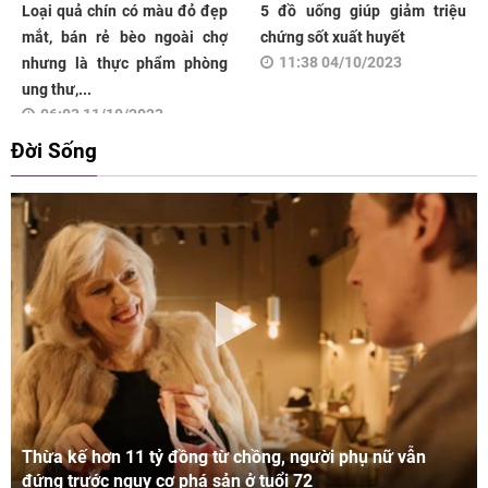
Loại quả chín có màu đỏ đẹp
5 đồ uống giúp giảm triệu
mắt, bán rẻ bèo ngoài chợ
chứng sốt xuất huyết
11:38 04/10/2023
nhưng là thực phẩm phòng
ung thư,...
06:03 11/10/2023
Đời Sống
Thừa kế hơn 11 tỷ đồng từ chồng, người phụ nữ vẫn
đứng trước nguy cơ phá sản ở tuổi 72