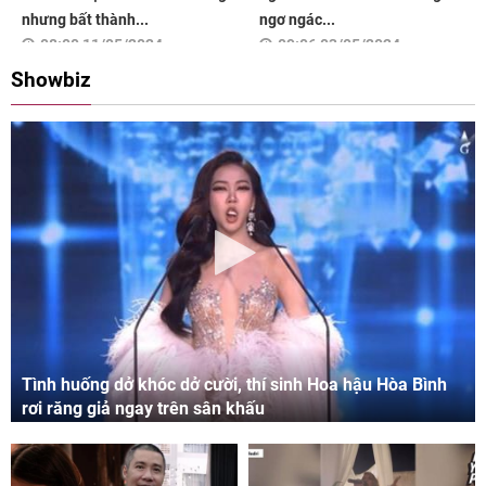
nhưng bất thành...
ngơ ngác...
08:00 11/05/2024
09:06 03/05/2024
Showbiz
Tình huống dở khóc dở cười, thí sinh Hoa hậu Hòa Bình
rơi răng giả ngay trên sân khấu