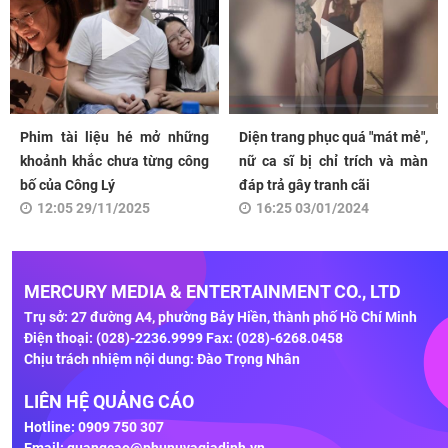
Phim tài liệu hé mở những
Diện trang phục quá "mát mẻ",
khoảnh khắc chưa từng công
nữ ca sĩ bị chỉ trích và màn
bố của Công Lý
đáp trả gây tranh cãi
12:05 29/11/2025
16:25 03/01/2024
MERCURY MEDIA & ENTERTAINMENT CO., LTD
Trụ sở: 27 đường A4, phường Bảy Hiền, thành phố Hồ Chí Minh
Điện thoại: (028)-2236.9999 Fax: (028)-6268.0458
Chịu trách nhiệm nội dung: Đào Trọng Nhân
LIÊN HỆ QUẢNG CÁO
Hotline: 0909 750 307
Email:
quangcao@phunuvagiadinh.vn