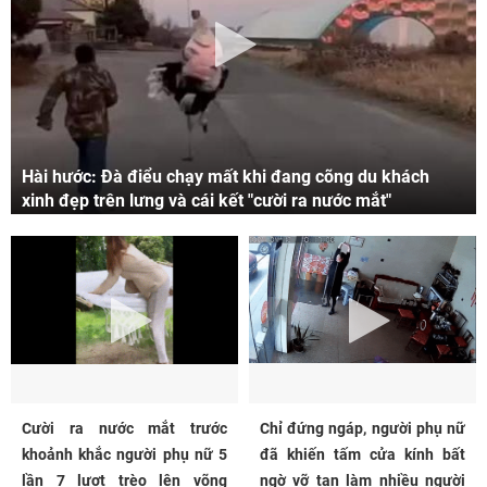
Hài hước: Đà điểu chạy mất khi đang cõng du khách
xinh đẹp trên lưng và cái kết "cười ra nước mắt"
Cười ra nước mắt trước
Chỉ đứng ngáp, người phụ nữ
khoảnh khắc người phụ nữ 5
đã khiến tấm cửa kính bất
lần 7 lượt trèo lên võng
ngờ vỡ tan làm nhiều người