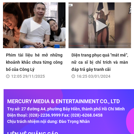
Phim tài liệu hé mở những
Diện trang phục quá "mát mẻ",
khoảnh khắc chưa từng công
nữ ca sĩ bị chỉ trích và màn
bố của Công Lý
đáp trả gây tranh cãi
12:05 29/11/2025
16:25 03/01/2024
MERCURY MEDIA & ENTERTAINMENT CO., LTD
Trụ sở: 27 đường A4, phường Bảy Hiền, thành phố Hồ Chí Minh
Điện thoại: (028)-2236.9999 Fax: (028)-6268.0458
Chịu trách nhiệm nội dung: Đào Trọng Nhân