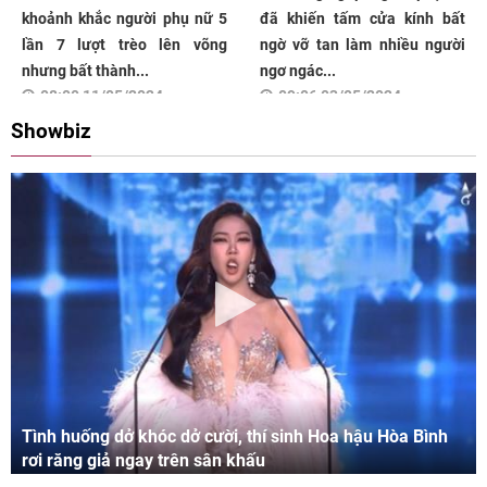
khoảnh khắc người phụ nữ 5
đã khiến tấm cửa kính bất
lần 7 lượt trèo lên võng
ngờ vỡ tan làm nhiều người
nhưng bất thành...
ngơ ngác...
08:00 11/05/2024
09:06 03/05/2024
Showbiz
Tình huống dở khóc dở cười, thí sinh Hoa hậu Hòa Bình
rơi răng giả ngay trên sân khấu