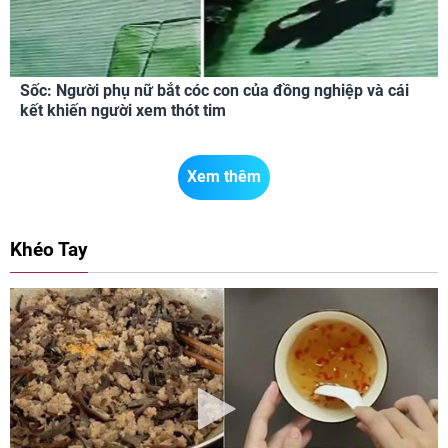
Sốc: Người phụ nữ bắt cóc con của đồng nghiệp và cái
kết khiến người xem thót tim
Xem thêm
Khéo Tay