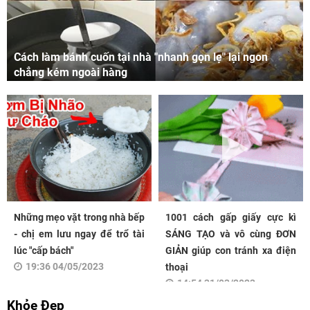
Cách làm bánh cuốn tại nhà "nhanh gọn lẹ" lại ngon
chẳng kém ngoài hàng
Những mẹo vặt trong nhà bếp
1001 cách gấp giấy cực kì
- chị em lưu ngay để trổ tài
SÁNG TẠO và vô cùng ĐƠN
lúc "cấp bách"
GIẢN giúp con tránh xa điện
19:36 04/05/2023
thoại
14:54 31/03/2023
Khỏe Đẹp