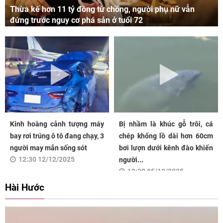
Thừa kế hơn 11 tỷ đồng từ chồng, người phụ nữ vẫn
đứng trước nguy cơ phá sản ở tuổi 72
Kinh hoàng cảnh tượng máy
Bị nhầm là khúc gỗ trôi, cá
bay rơi trúng ô tô đang chạy, 3
chép khổng lồ dài hơn 60cm
người may mắn sống sót
bơi lượn dưới kênh đào khiến
12:30 12/12/2025
người...
12:30 05/12/2025
Hài Hước