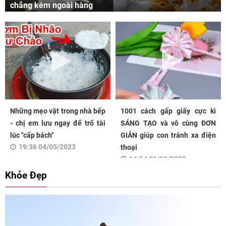
chẳng kém ngoài hàng
Những mẹo vặt trong nhà bếp
1001 cách gấp giấy cực kì
- chị em lưu ngay để trổ tài
SÁNG TẠO và vô cùng ĐƠN
lúc "cấp bách"
GIẢN giúp con tránh xa điện
19:36 04/05/2023
thoại
14:54 31/03/2023
Khỏe Đẹp