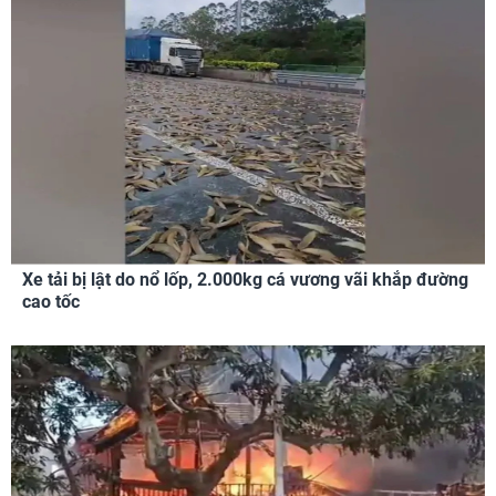
Xe tải bị lật do nổ lốp, 2.000kg cá vương vãi khắp đường
cao tốc