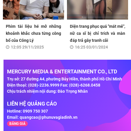
Phim tài liệu hé mở những
Diện trang phục quá "mát mẻ",
khoảnh khắc chưa từng công
nữ ca sĩ bị chỉ trích và màn
bố của Công Lý
đáp trả gây tranh cãi
12:05 29/11/2025
16:25 03/01/2024
MERCURY MEDIA & ENTERTAINMENT CO., LTD
Trụ sở: 27 đường A4, phường Bảy Hiền, thành phố Hồ Chí Minh
Điện thoại: (028)-2236.9999 Fax: (028)-6268.0458
Chịu trách nhiệm nội dung: Đào Trọng Nhân
LIÊN HỆ QUẢNG CÁO
Hotline: 0909 750 307
Email:
quangcao@phunuvagiadinh.vn
BẢNG GIÁ