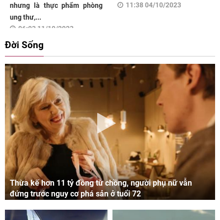
11:38 04/10/2023
nhưng là thực phẩm phòng
ung thư,...
06:03 11/10/2023
Đời Sống
Thừa kế hơn 11 tỷ đồng từ chồng, người phụ nữ vẫn
đứng trước nguy cơ phá sản ở tuổi 72