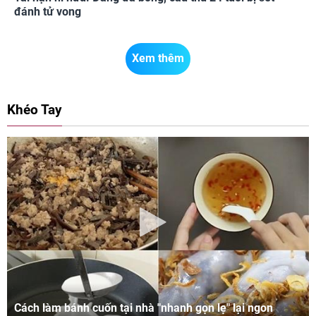
đánh tử vong
Xem thêm
Khéo Tay
Cách làm bánh cuốn tại nhà "nhanh gọn lẹ" lại ngon