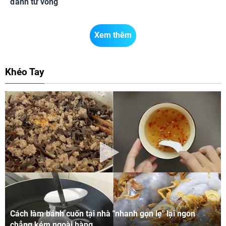
đánh tử vong
Xem thêm
Khéo Tay
Cách làm bánh cuốn tại nhà "nhanh gọn lẹ" lại ngon
chẳng kém ngoài hàng