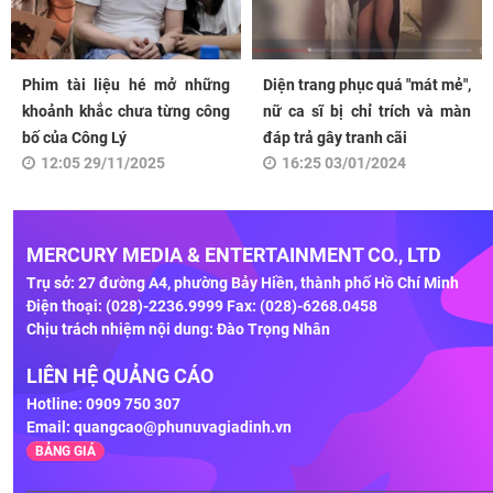
Phim tài liệu hé mở những
Diện trang phục quá "mát mẻ",
khoảnh khắc chưa từng công
nữ ca sĩ bị chỉ trích và màn
bố của Công Lý
đáp trả gây tranh cãi
12:05 29/11/2025
16:25 03/01/2024
MERCURY MEDIA & ENTERTAINMENT CO., LTD
Trụ sở: 27 đường A4, phường Bảy Hiền, thành phố Hồ Chí Minh
Điện thoại: (028)-2236.9999 Fax: (028)-6268.0458
Chịu trách nhiệm nội dung: Đào Trọng Nhân
LIÊN HỆ QUẢNG CÁO
Hotline: 0909 750 307
Email:
quangcao@phunuvagiadinh.vn
BẢNG GIÁ