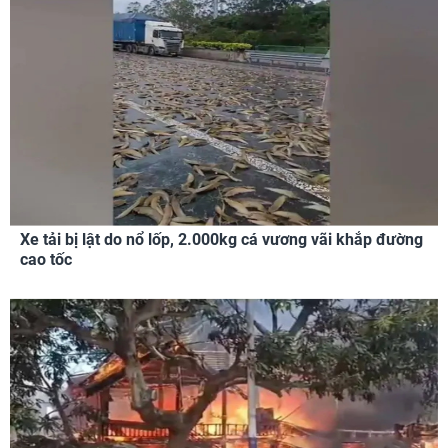
Xe tải bị lật do nổ lốp, 2.000kg cá vương vãi khắp đường
cao tốc