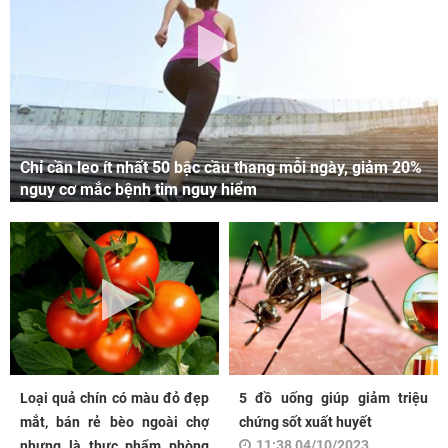
Chỉ cần leo ít nhất 50 bậc cầu thang mỗi ngày, giảm 20%
nguy cơ mắc bệnh tim nguy hiểm
Loại quả chín có màu đỏ đẹp
5 đồ uống giúp giảm triệu
mắt, bán rẻ bèo ngoài chợ
chứng sốt xuất huyết
11:38 04/10/2023
nhưng là thực phẩm phòng