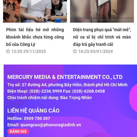
Phim tài liệu hé mở những
Diện trang phục quá "mát mẻ",
khoảnh khắc chưa từng công
nữ ca sĩ bị chỉ trích và màn
bố của Công Lý
đáp trả gây tranh cãi
12:05 29/11/2025
16:25 03/01/2024
MERCURY MEDIA & ENTERTAINMENT CO., LTD
Trụ sở: 27 đường A4, phường Bảy Hiền, thành phố Hồ Chí Minh
Điện thoại: (028)-2236.9999 Fax: (028)-6268.0458
Chịu trách nhiệm nội dung: Đào Trọng Nhân
LIÊN HỆ QUẢNG CÁO
Hotline: 0909 750 307
Email:
quangcao@phunuvagiadinh.vn
BẢNG GIÁ