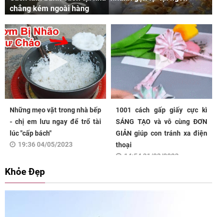
chẳng kém ngoài hàng
Những mẹo vặt trong nhà bếp
1001 cách gấp giấy cực kì
- chị em lưu ngay để trổ tài
SÁNG TẠO và vô cùng ĐƠN
lúc "cấp bách"
GIẢN giúp con tránh xa điện
19:36 04/05/2023
thoại
14:54 31/03/2023
Khỏe Đẹp