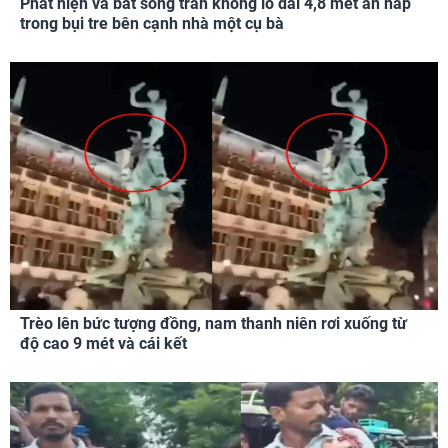
Phát hiện và bắt sống trăn khổng lồ dài 4,8 mét ẩn nấp
trong bụi tre bên cạnh nhà một cụ bà
Trèo lên bức tượng đồng, nam thanh niên rơi xuống từ
độ cao 9 mét và cái kết