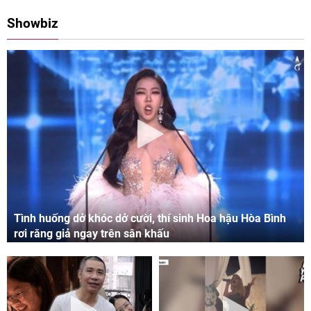
08:00 11/05/2024
09:06 03/05/2024
Showbiz
Tình huống dở khóc dở cười, thí sinh Hoa hậu Hòa Bình
rơi răng giả ngay trên sân khấu