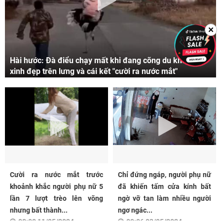
✕
Hài hước: Đà điểu chạy mất khi đang cõng du khách
xinh đẹp trên lưng và cái kết "cười ra nước mắt"
Cười ra nước mắt trước
Chỉ đứng ngáp, người phụ nữ
khoảnh khắc người phụ nữ 5
đã khiến tấm cửa kính bất
lần 7 lượt trèo lên võng
ngờ vỡ tan làm nhiều người
nhưng bất thành...
ngơ ngác...