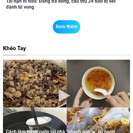
Tai nạn hi hữu: Đang đá bóng, cầu thủ 24 tuổi bị sét
đánh tử vong
Xem thêm
Khéo Tay
Cách làm bánh cuốn tại nhà "nhanh gọn lẹ" lại ngon