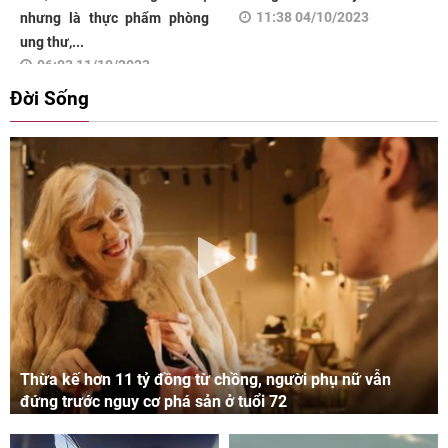
11:38 04/10/2023
nhưng là thực phẩm phòng
ung thư,...
06:03 11/10/2023
Đời Sống
Thừa kế hơn 11 tỷ đồng từ chồng, người phụ nữ vẫn
đứng trước nguy cơ phá sản ở tuổi 72