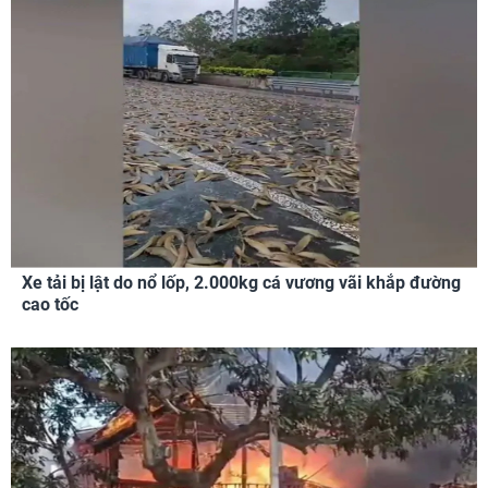
Xe tải bị lật do nổ lốp, 2.000kg cá vương vãi khắp đường
cao tốc